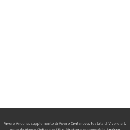
Vivere Ancona, supplemento di Vivere Civitanova, testata di Vivere srl,
edita da
Vivere Civitanova SRLs. Direttore responsabile
Andrea