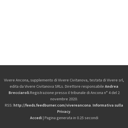
Vivere Ancona, supplemento di Vivere Civitanova, testata di Vivere srl,
edita da
Vivere Civitanova SRLs. Direttore responsabile
Andrea
Brecciaroli
.Registrazione presso il tribunale di Ancona n° 4 del 2
novembre 2020.
RSS:
http://feeds.feedburner.com/vivereancona
.
Informativa sulla
Privacy
.
Accedi
| Pagina generata in 0.25 secondi