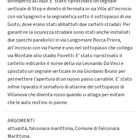
dirimpetto all’Asur. E’ stato ripristinato un segnale
verticale di Stop e divieto di fermata in via Ville all’incrocio
con via Spagnoli e la segnaletica sotto il sottopasso di via
Goito, dove erano stati abbattuti due cartelli stradali. Per
garantire la sicurezza stradale sono stati anche installati
due specchi parabolici in via Lungomare Rocca Priora,
all’incrocio con via Fiume e uno nel sottopasso che collega
via Montale allo stadio Fioretti. E’ stato ripristinato il
cartello indicante il nome della via Leonardo Da Vinci e
spostato un segnale verticale in via Giordano Bruno per
permettere l’apertura di un nuovo passo carrabile. E’ stato
infine riparato il semaforo di allarme del sottopasso di
Villanova che diventa rosso quando si allaga per evitare
che le auto restino in panne.
ARGOMENTI
attualità
,
falconara marittima
,
Comune di Falconara
Marittima