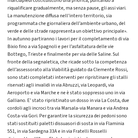
marciapiedi costituiscono una priorità, puntando a
riqualificare gradualmente, ma senza pause, gli assi viari.
La manutenzione diffusa nell'intero territorio, sia
programmata che giornaliera dell’ambiente urbano, del
verde e delle strade rappresenta un obiettivo principale».
In autunno partiranno i lavori per il completamento di via
Bixio fino a via Spagnoli e per l’asfaltatura delle vie
Bottego, Trieste e finalmente per via delle Saline. Sul
fronte della segnaletica, che ricade sotto la competenza
dell’assessorato alla Viabilità guidato da Clemente Rossi,
sono stati completati interventi per ripristinare gli stalli
riservati agli invalidi in via Abruzzi, via Leopardi, via
Aeroporto e via Marche e ne è stato soppresso uno in via
Galliano. E’ stato ripristinato un dosso in via La Costa, due
cordoli agli incroci tra via Marsala-via Manara e via Andrea
Costa-via Gori. Per garantire la sicurezza dei pedoni sono
stati sostituiti paletti dissuasori di sosta in via Flaminia
551, in via Sardegna 33A e in via Fratelli Rosselli