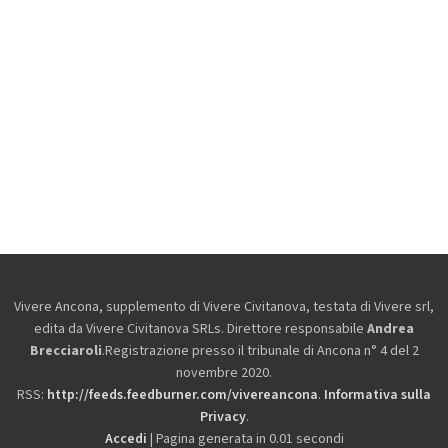
Vivere Ancona, supplemento di Vivere Civitanova, testata di Vivere srl,
edita da
Vivere Civitanova SRLs. Direttore responsabile
Andrea
Brecciaroli
.Registrazione presso il tribunale di Ancona n° 4 del 2
novembre 2020.
RSS:
http://feeds.feedburner.com/vivereancona
.
Informativa sulla
Privacy
.
Accedi
| Pagina generata in 0.01 secondi