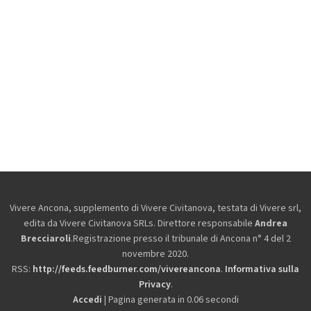
Vivere Ancona, supplemento di Vivere Civitanova, testata di Vivere srl,
edita da
Vivere Civitanova SRLs. Direttore responsabile
Andrea
Brecciaroli
.Registrazione presso il tribunale di Ancona n° 4 del 2
novembre 2020.
RSS:
http://feeds.feedburner.com/vivereancona
.
Informativa sulla
Privacy
.
Accedi
| Pagina generata in 0.06 secondi