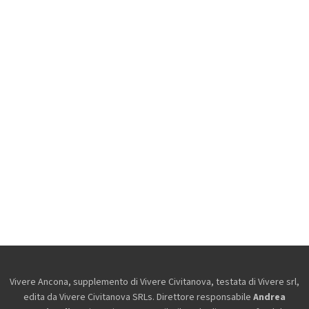
Vivere Ancona, supplemento di Vivere Civitanova, testata di Vivere srl,
edita da
Vivere Civitanova SRLs. Direttore responsabile
Andrea