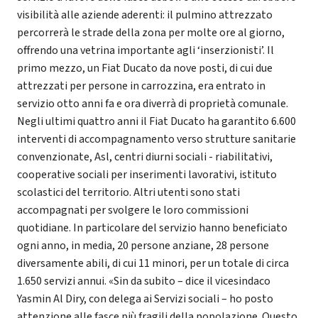
visibilità alle aziende aderenti: il pulmino attrezzato
percorrerà le strade della zona per molte ore al giorno,
offrendo una vetrina importante agli ‘inserzionisti’. Il
primo mezzo, un Fiat Ducato da nove posti, di cui due
attrezzati per persone in carrozzina, era entrato in
servizio otto anni fa e ora diverrà di proprietà comunale.
Negli ultimi quattro anni il Fiat Ducato ha garantito 6.600
interventi di accompagnamento verso strutture sanitarie
convenzionate, Asl, centri diurni sociali - riabilitativi,
cooperative sociali per inserimenti lavorativi, istituto
scolastici del territorio. Altri utenti sono stati
accompagnati per svolgere le loro commissioni
quotidiane. In particolare del servizio hanno beneficiato
ogni anno, in media, 20 persone anziane, 28 persone
diversamente abili, di cui 11 minori, per un totale di circa
1.650 servizi annui. «Sin da subito – dice il vicesindaco
Yasmin Al Diry, con delega ai Servizi sociali – ho posto
attenzione alle fasce più fragili della popolazione. Questo