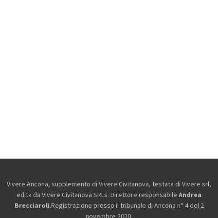
Vivere Ancona, supplemento di Vivere Civitanova, testata di Vivere srl,
edita da
Vivere Civitanova SRLs. Direttore responsabile
Andrea
Brecciaroli
.Registrazione presso il tribunale di Ancona n° 4 del 2
novembre 2020.