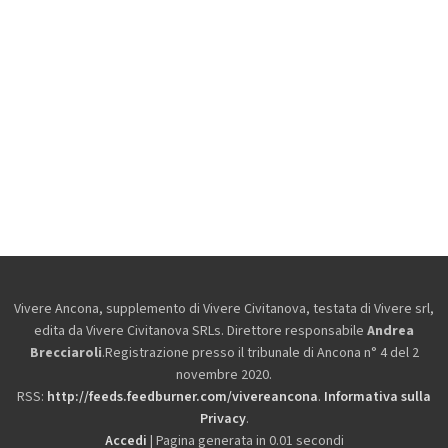
Vivere Ancona, supplemento di Vivere Civitanova, testata di Vivere srl,
edita da
Vivere Civitanova SRLs. Direttore responsabile
Andrea
Brecciaroli
.Registrazione presso il tribunale di Ancona n° 4 del 2
novembre 2020.
RSS:
http://feeds.feedburner.com/vivereancona
.
Informativa sulla
Privacy
.
Accedi
| Pagina generata in 0.01 secondi