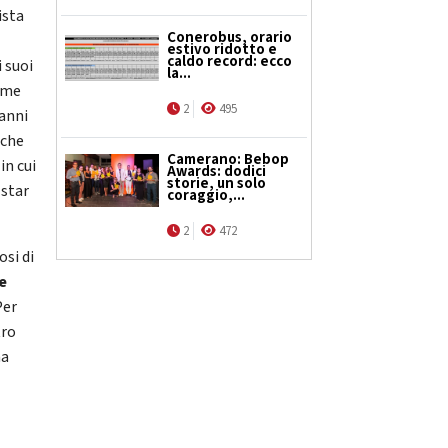
ista
Conerobus, orario
estivo ridotto e
caldo record: ecco
i suoi
la...
come
2
495
vanni
 che
Camerano: Bebop
in cui
Awards: dodici
storie, un solo
 star
coraggio,...
2
472
osi di
e
Per
tro
na