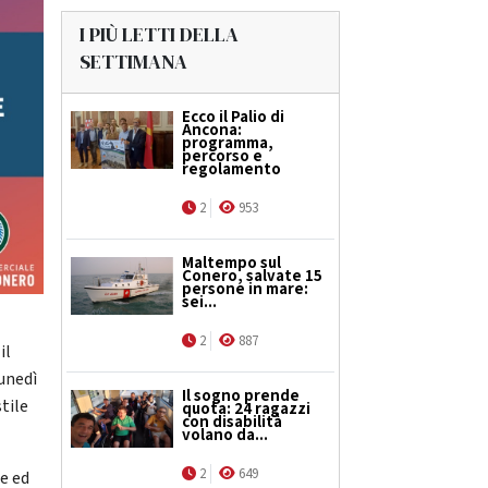
I PIÙ LETTI DELLA
SETTIMANA
Ecco il Palio di
Ancona:
programma,
percorso e
regolamento
2
953
Maltempo sul
Conero, salvate 15
persone in mare:
sei...
2
887
il
lunedì
Il sogno prende
stile
quota: 24 ragazzi
con disabilità
volano da...
2
649
e ed