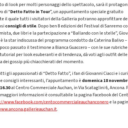
to di look per molti personaggi dello spettacolo, sarà il protagon
vo di “
Detto Fatto in Tour
”, un appuntamento speciale gratuito
e il quale tutti i visitatori della Galleria potranno approfittare de
osi
consigli di stile
. Dopo ben 8 edizioni del Festival di Sanremo 
ista, due libri e la partecipazione a “Ballando con le stelle”, Gio
i è la star indiscussa del programma condotto da Caterina Balivo –
 poco passato il testimone a Bianca Guaccero – con le sue rubriche 
tutorial per look esuberanti e di tendenza, dà voti agli outfit delle
la dei gossip più chiacchierati del momento.
tti gli appassionati di “Detto Fatto”, i fan di Giovanni Ciacci e i curi
 e consigli interessanti, l’appuntamento è
domenica 18 novembr
 16.30
al Centro Commerciale Auchan, in Via Scataglini 6, Ancona. 
 maggiori informazioni è consultabile la pagina Facebook del Cen
://www.facebook.com/centocommercialeauchanconero
e la pagi
ww.ancona.gallerieauchan.it
.