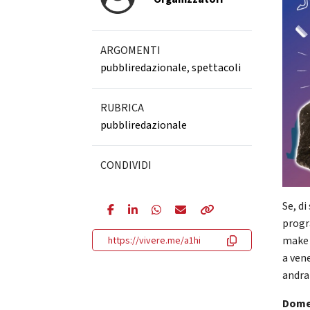
ARGOMENTI
pubbliredazionale
,
spettacoli
RUBRICA
pubbliredazionale
CONDIVIDI
Se, di
progr
make o
https://vivere.me/a1hi
a vene
andra
Domen