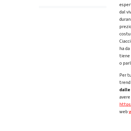
esper
dal vi
durant
prezi
costum
Ciacc
ha da
tiene 
o par
Per tu
trend
dalle
avere
https
web
w