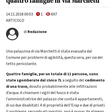
quattro famiglie in via Marchetti
14.11.2018 00:03
1
697
ARTICOLO
di
Redazione
Una palazzina di via Marchetti è stata evacuata dal
Comune per problemi di agibilità, questa sera, per via del
tetto pericolante.
Quattro famiglie, per un totale di 11 persone, sono
state sgomberate dal civico 7L
a seguito del
cedimento
di una trave,
dovuto probabilmente alle infiltrazioni
d’acqua. A chiamare i vigili del fuoco è stata
l’amministratrice del palazzo che conta 6 appartamenti,
di cui due disabitati: 4 di proprietà dell’Erap e due di privati.
Il problema, secondo gli inquilini, non è nuovo: da almeno