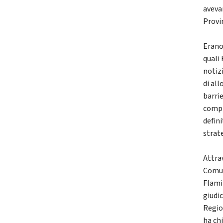
aveva
Provi
Erano
quali
notiz
di al
barri
compr
defini
strat
Attra
Comun
Flamin
giudi
Regio
ha chi