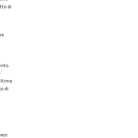
tto di
re
mento
e
ultima
go di
mesi