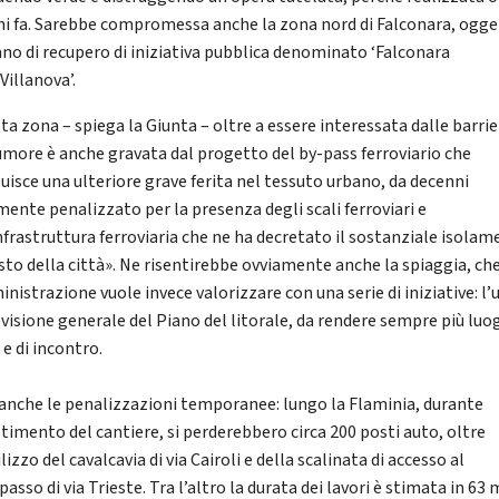
ni fa. Sarebbe compromessa anche la zona nord di Falconara, ogge
ano di recupero di iniziativa pubblica denominato ‘Falconara
Villanova’.
ta zona – spiega la Giunta – oltre a essere interessata dalle barrie
umore è anche gravata dal progetto del by-pass ferroviario che
tuisce una ulteriore grave ferita nel tessuto urbano, da decenni
mente penalizzato per la presenza degli scali ferroviari e
infrastruttura ferroviaria che ne ha decretato il sostanziale isola
esto della città». Ne risentirebbe ovviamente anche la spiaggia, ch
nistrazione vuole invece valorizzare con una serie di iniziative: l’
evisione generale del Piano del litorale, da rendere sempre più luo
e di incontro.
 anche le penalizzazioni temporanee: lungo la Flaminia, durante
stimento del cantiere, si perderebbero circa 200 posti auto, oltre
ilizzo del cavalcavia di via Cairoli e della scalinata di accesso al
asso di via Trieste. Tra l’altro la durata dei lavori è stimata in 63 