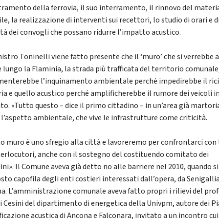
etramento della ferrovia, il suo interramento, il rinnovo del materi
le, la realizzazione di interventi sui recettori, lo studio di orari e d
ità dei convogli che possano ridurre l’impatto acustico.
istro Toninelli viene fatto presente che il ‘muro’ che si verrebbe 
 lungo la Flaminia, la strada più trafficata del territorio comunale
menterebbe l’inquinamento ambientale perché impedirebbe il ric
ria e quello acustico perché amplificherebbe il rumore dei veicoli i
to. «Tutto questo – dice il primo cittadino – in un’area già martori
 l’aspetto ambientale, che vive le infrastrutture come criticità.
o muro è uno sfregio alla città e lavoreremo per confrontarci con 
nterlocutori, anche con il sostegno del costituendo comitato dei
ini». Il Comune aveva già detto no alle barriere nel 2010, quando si
to capofila degli enti costieri interessati dall’opera, da Senigalli
a. L’amministrazione comunale aveva fatto propri i rilievi del pro
i Cesini del dipartimento di energetica della Univpm, autore dei Pi
ficazione acustica di Ancona e Falconara, invitato a un incontro cui