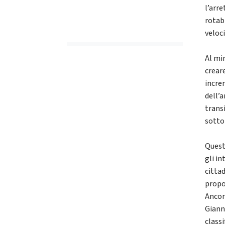
l’arr
rotabi
veloc
Al min
creare
incre
dell’a
transi
sotto
Quest
gli i
cittad
propos
Ancon
Giann
classi