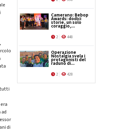
ale
i
Camerano: Bebop
Awards: dodici
storie, un solo
coraggio,...
a
2
448
,
ircolo
Operazione
Nostalgia svela i
n
protagonisti del
raduno di...
ata
2
428
tutti
 era
a ad
fessor
ani di