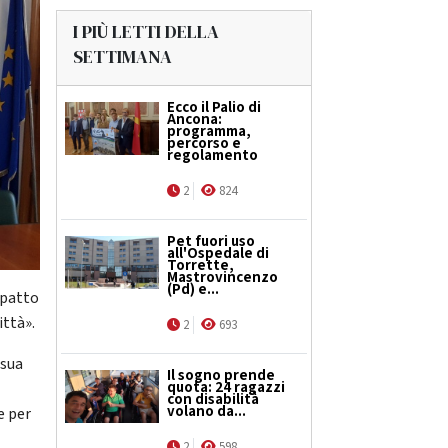
I PIÙ LETTI DELLA
SETTIMANA
Ecco il Palio di
Ancona:
programma,
percorso e
regolamento
2
824
Pet fuori uso
all'Ospedale di
Torrette,
Mastrovincenzo
(Pd) e...
mpatto
ittà».
2
693
 sua
Il sogno prende
quota: 24 ragazzi
con disabilità
volano da...
e per
2
598