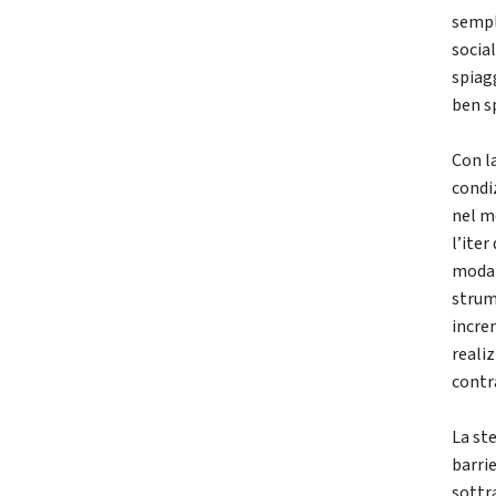
sempl
social
spiag
ben s
Con l
condi
nel m
l’iter
modali
strum
increm
reali
contr
La st
barri
sottr