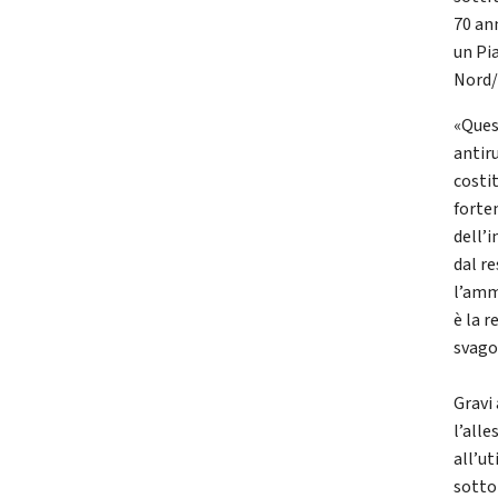
70 an
un Pi
Nord/
«Ques
antir
costi
forte
dell’
dal r
l’ammi
è la r
svago 
Gravi
l’alle
all’ut
sottop