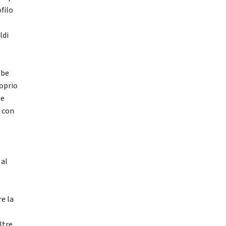
filo
ldi
bbe
oprio
ne
e con
 al
re la
ltre