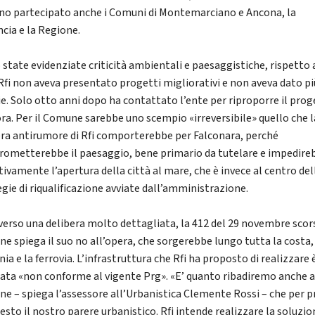
no partecipato anche i Comuni di Montemarciano e Ancona, la
ncia e la Regione.
 state evidenziate criticità ambientali e paesaggistiche, rispetto 
 Rfi non aveva presentato progetti migliorativi e non aveva dato pi
ie. Solo otto anni dopo ha contattato l’ente per riproporre il pro
lora. Per il Comune sarebbe uno scempio «irreversibile» quello che l
era antirumore di Rfi comporterebbe per Falconara, perché
ometterebbe il paesaggio, bene primario da tutelare e impedire
tivamente l’apertura della città al mare, che è invece al centro del
egie di riqualificazione avviate dall’amministrazione.
verso una delibera molto dettagliata, la 412 del 29 novembre scors
e spiega il suo no all’opera, che sorgerebbe lungo tutta la costa, 
ia e la ferrovia. L’infrastruttura che Rfi ha proposto di realizzare 
cata «non conforme al vigente Prg». «E’ quanto ribadiremo anche a
ne – spiega l’assessore all’Urbanistica Clemente Rossi – che per p
esto il nostro parere urbanistico. Rfi intende realizzare la soluzio