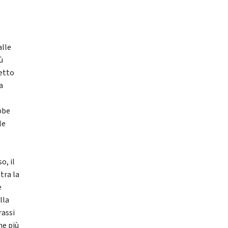
alle
ù
getto
a
bbe
le
o, il
tra la
è
lla
rassi
ne più