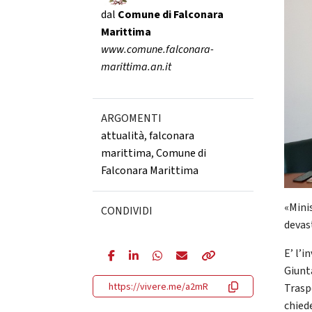
dal
Comune di Falconara
Marittima
www.comune.falconara-
marittima.an.it
ARGOMENTI
attualità
,
falconara
marittima
,
Comune di
Falconara Marittima
«Mini
CONDIVIDI
devas
E’ l’i
Giunta
https://vivere.me/a2mR
Traspo
chied