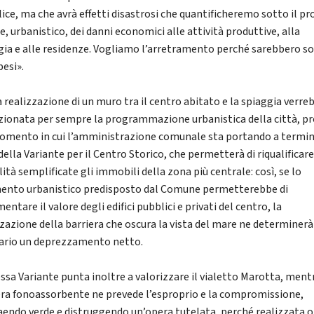
ice, ma che avrà effetti disastrosi che quantificheremo sotto il pro
e, urbanistico, dei danni economici alle attività produttive, alla
gia e alle residenze. Vogliamo l’arretramento perché sarebbero so
pesi».
a realizzazione di un muro tra il centro abitato e la spiaggia verre
zionata per sempre la programmazione urbanistica della città, pr
omento in cui l’amministrazione comunale sta portando a termi
 della Variante per il Centro Storico, che permetterà di riqualificar
tà semplificate gli immobili della zona più centrale: così, se lo
ento urbanistico predisposto dal Comune permetterebbe di
entare il valore degli edifici pubblici e privati del centro, la
zzazione della barriera che oscura la vista del mare ne determinerà
ario un deprezzamento netto.
essa Variante punta inoltre a valorizzare il vialetto Marotta, ment
era fonoassorbente ne prevede l’esproprio e la compromissione,
aendo verde e distruggendo un’opera tutelata, perché realizzata o