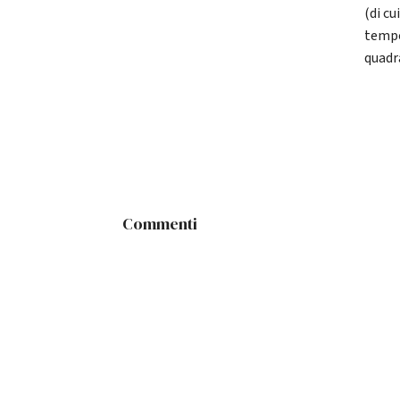
(di cu
tempo
quadr
Commenti