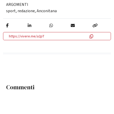
ARGOMENTI
sport
,
redazione
,
Anconitana
https://vivere.me/a2pT
Commenti