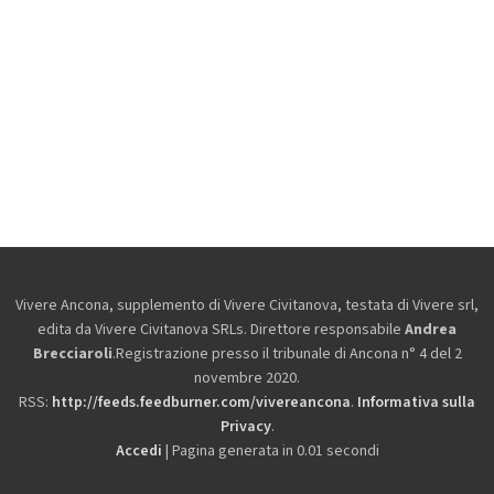
Vivere Ancona, supplemento di Vivere Civitanova, testata di Vivere srl,
edita da
Vivere Civitanova SRLs. Direttore responsabile
Andrea
Brecciaroli
.Registrazione presso il tribunale di Ancona n° 4 del 2
novembre 2020.
RSS:
http://feeds.feedburner.com/vivereancona
.
Informativa sulla
Privacy
.
Accedi
| Pagina generata in 0.01 secondi