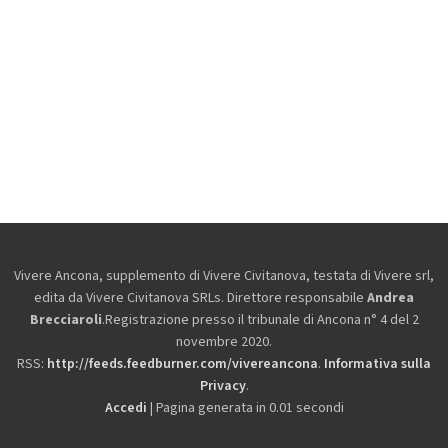
Vivere Ancona, supplemento di Vivere Civitanova, testata di Vivere srl,
edita da
Vivere Civitanova SRLs. Direttore responsabile
Andrea
Brecciaroli
.Registrazione presso il tribunale di Ancona n° 4 del 2
novembre 2020.
RSS:
http://feeds.feedburner.com/vivereancona
.
Informativa sulla
Privacy
.
Accedi
| Pagina generata in 0.01 secondi