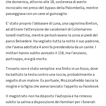
che domenica, attorno alle 18, sosteneva di averlo
incrociato nei pressi del bypass della Palombella, mentre
passeggiava con un cane al guinzaglio.
E’ stato proprio l’abbaiare di Luna, una cagnolina Breton,
ad attirare l’attenzione dei carabinieri di Collemarino
lunedì mattina, mentre perlustravano la zona ai piedi del
parco Belvedere. Ha vegliato tutta la notte il suo padrone,
che l’aveva adottata 4 anni fa prendendola da un canile. I
militari hanno subito avvisato il 118, ma l’anziano,
purtroppo, era già morto.
Trovarlo non è stato semplice: era finito in un fosso, dove
ha battuto la testa contro una roccia, probabilmente a
seguito di un malore. Ex portuale, Mozzicafreddo lascia la
moglie e la figlia che aveva lanciato l’appello su Facebook.
Il magistrato non ha disposto l’autopsia e ha rimesso
subito la salma a disposizione dei familiari per i funerali