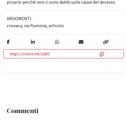
proprio perché non ci sono dubbi sulle cause del decesso.
ARGOMENTI
cronaca
,
via flaminia
,
articolo
https://vivere.me/a2NO
Commenti