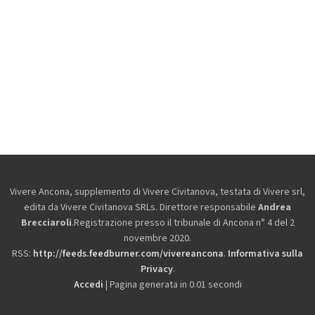
Vivere Ancona, supplemento di Vivere Civitanova, testata di Vivere srl,
edita da
Vivere Civitanova SRLs. Direttore responsabile
Andrea
Brecciaroli
.Registrazione presso il tribunale di Ancona n° 4 del 2
novembre 2020.
RSS:
http://feeds.feedburner.com/vivereancona
.
Informativa sulla
Privacy
.
Accedi
| Pagina generata in 0.01 secondi