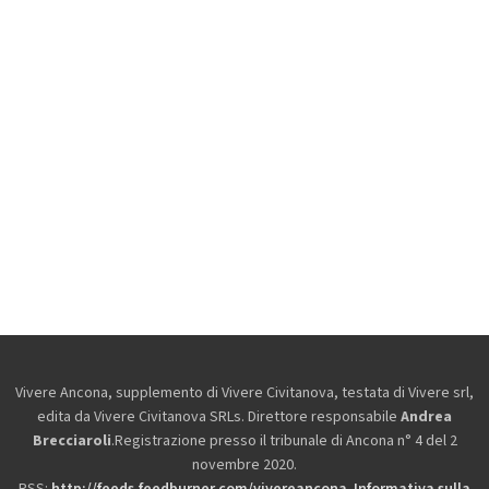
Vivere Ancona, supplemento di Vivere Civitanova, testata di Vivere srl,
edita da
Vivere Civitanova SRLs. Direttore responsabile
Andrea
Brecciaroli
.Registrazione presso il tribunale di Ancona n° 4 del 2
novembre 2020.
RSS:
http://feeds.feedburner.com/vivereancona
.
Informativa sulla