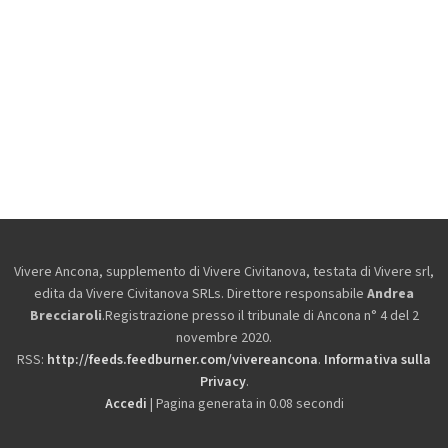
Vivere Ancona, supplemento di Vivere Civitanova, testata di Vivere srl,
edita da
Vivere Civitanova SRLs. Direttore responsabile
Andrea
Brecciaroli
.Registrazione presso il tribunale di Ancona n° 4 del 2
novembre 2020.
RSS:
http://feeds.feedburner.com/vivereancona
.
Informativa sulla
Privacy
.
Accedi
| Pagina generata in 0.08 secondi