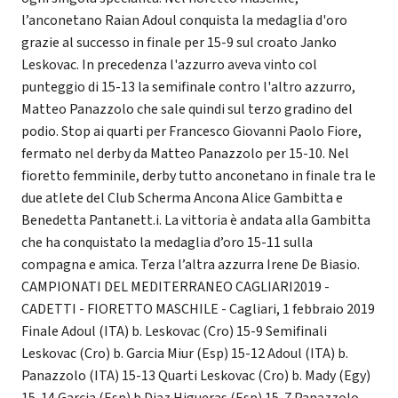
l’anconetano Raian Adoul conquista la medaglia d'oro
grazie al successo in finale per 15-9 sul croato Janko
Leskovac. In precedenza l'azzurro aveva vinto col
punteggio di 15-13 la semifinale contro l'altro azzurro,
Matteo Panazzolo che sale quindi sul terzo gradino del
podio. Stop ai quarti per Francesco Giovanni Paolo Fiore,
fermato nel derby da Matteo Panazzolo per 15-10. Nel
fioretto femminile, derby tutto anconetano in finale tra le
due atlete del Club Scherma Ancona Alice Gambitta e
Benedetta Pantanett.i. La vittoria è andata alla Gambitta
che ha conquistato la medaglia d’oro 15-11 sulla
compagna e amica. Terza l’altra azzurra Irene De Biasio.
CAMPIONATI DEL MEDITERRANEO CAGLIARI2019 -
CADETTI - FIORETTO MASCHILE - Cagliari, 1 febbraio 2019
Finale Adoul (ITA) b. Leskovac (Cro) 15-9 Semifinali
Leskovac (Cro) b. Garcia Miur (Esp) 15-12 Adoul (ITA) b.
Panazzolo (ITA) 15-13 Quarti Leskovac (Cro) b. Mady (Egy)
15-14 Garcia (Esp) b Diaz Higueras (Esp) 15-7 Panazzolo