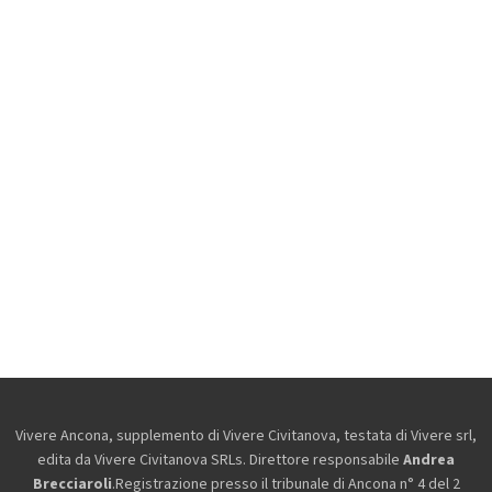
Vivere Ancona, supplemento di Vivere Civitanova, testata di Vivere srl,
edita da
Vivere Civitanova SRLs. Direttore responsabile
Andrea
Brecciaroli
.Registrazione presso il tribunale di Ancona n° 4 del 2