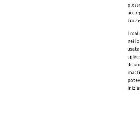
pless
accorg
trovav
I mal
nei lo
usata
spiac
di fuo
mattin
potev
inizia