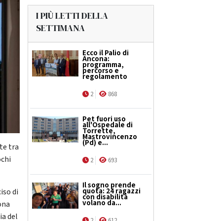
I PIÙ LETTI DELLA
SETTIMANA
Ecco il Palio di
Ancona:
programma,
percorso e
regolamento
2
868
Pet fuori uso
all'Ospedale di
Torrette,
Mastrovincenzo
(Pd) e...
te tra
ochi
2
693
Il sogno prende
quota: 24 ragazzi
iso di
con disabilità
volano da...
ona
ia del
2
612