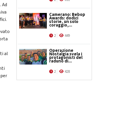
. Ad
siva
Camerano: Bebop
Awards: dodici
ici.
storie, un solo
coraggio,...
ovato
2
449
orta
Operazione
ti al
Nostalgia svela i
protagonisti del
raduno di...
nti
2
428
 per