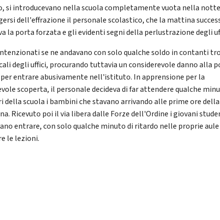
o, si introducevano nella scuola completamente vuota nella notte
ersi dell'effrazione il personale scolastico, che la mattina succes
a la porta forzata e gli evidenti segni della perlustrazione degli uff
intenzionati se ne andavano con solo qualche soldo in contanti tr
cali degli uffici, procurando tuttavia un considerevole danno alla p
 per entrare abusivamente nell'istituto. In apprensione per la
evole scoperta, il personale decideva di far attendere qualche minu
ri della scuola i bambini che stavano arrivando alle prime ore della
a. Ricevuto poi il via libera dalle Forze dell'Ordine i giovani stude
ano entrare, con solo qualche minuto di ritardo nelle proprie aule
re le lezioni.