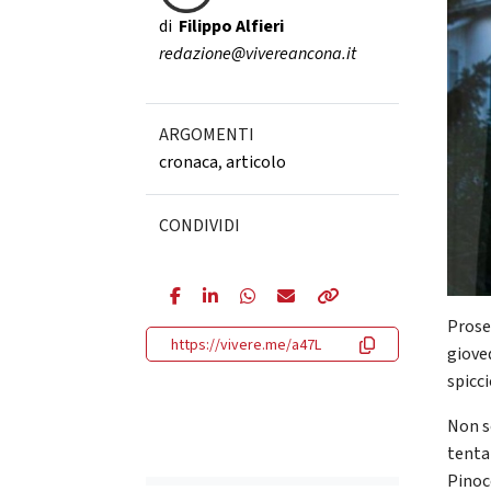
di
Filippo Alfieri
redazione@vivereancona.it
ARGOMENTI
cronaca
,
articolo
CONDIVIDI
Proseg
https://vivere.me/a47L
gioved
spicci
Non so
tenta
Pinoc