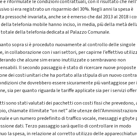
 e riformulate le condizioni contrattuali, con il risultato che nel
sivo si era registrato un risparmio del 30%. Negli anni la spesa è
ta pressoché invariata, anche se è emerso che dal 2013 al 2018 i co
i della telefonia mobile hanno inciso, in media, più della metà dell
 totale della telefonia dedicata al Palazzo Comunale.
uanto sopra si è proceduto nuovamente al controllo delle singole
, in collaborazione con i vari settori, per capirne l’effettivo utiliz
derando che alcune sim erano inutilizzate o sembravano non
pensabili. Il secondo passaggio è stato di ricercare nuove proposte 
one dei costi unitari che ha portato alla stipula di un nuovo contr
ondizioni che dovrebbero essere sicuramente più vantaggiose per i
, sia per quanto riguarda le tariffe applicate sia per i servizi offer
tti sono stati valutati dei pacchetti con costi fissi che prevedono, 
io, chiamate illimitate “on net” alle utenze dell’Amministrazion
ale e un numero predefinito di traffico vocale, messaggi e gbyte p
ssione dati. Terzo passaggio sarà quello di controllare in modo
nuo la spesa, in relazione al corretto utilizzo delle apparecchiatur