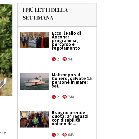
I PIÙ LETTI DELLA
SETTIMANA
Ecco il Palio di
Ancona:
programma,
percorso e
regolamento
2
947
Maltempo sul
Conero, salvate 15
persone in mare:
sei...
2
744
Il sogno prende
quota: 24 ragazzi
con disabilità
volano da...
e le
2
646