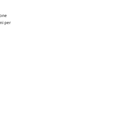
ione
oni per