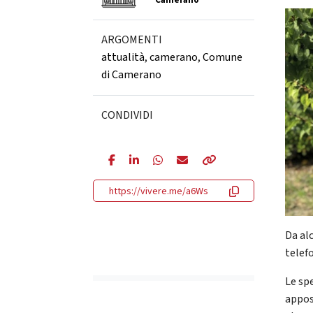
Camerano
ARGOMENTI
attualità
,
camerano
,
Comune
di Camerano
CONDIVIDI
https://vivere.me/a6Ws
Da al
telef
Le sp
apposi