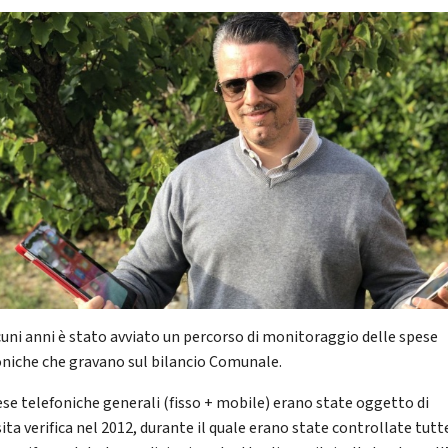
cuni anni è stato avviato un percorso di monitoraggio delle spese
oniche che gravano sul bilancio Comunale.
ese telefoniche generali (fisso + mobile) erano state oggetto di
ta verifica nel 2012, durante il quale erano state controllate tutt