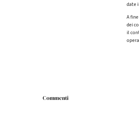
date i
A fin
dei co
il co
opera
Commenti