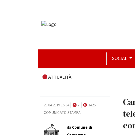
SOCIAL
ATTUALITÀ
Cam
29.04.2019 16:04
2
1425
tel
COMUNICATO STAMPA
co
da
Comune di