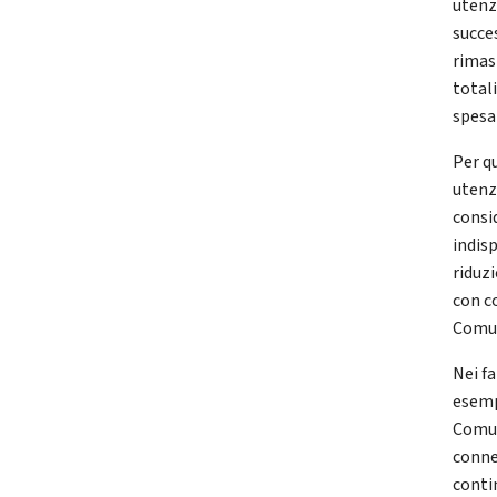
utenze
succes
rimas
total
spesa
Per q
utenze
consi
indis
riduzi
con c
Comune
Nei fa
esemp
Comun
conne
conti