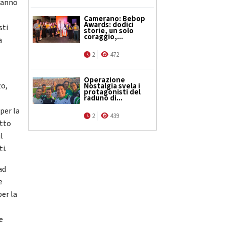
l’anno
Camerano: Bebop
Awards: dodici
sti
storie, un solo
coraggio,...
a
2
472
Operazione
zo,
Nostalgia svela i
protagonisti del
raduno di...
per la
2
439
atto
l
ti.
ad
e
er la
e