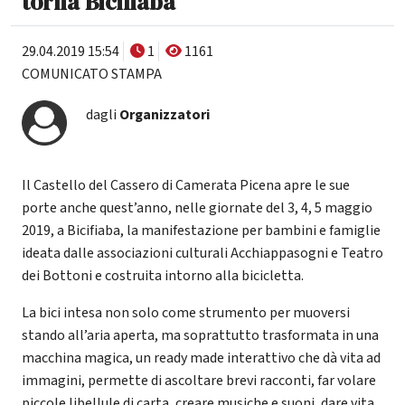
torna Bicifiaba
29.04.2019 15:54
1
1161
COMUNICATO STAMPA
dagli
Organizzatori
Il Castello del Cassero di Camerata Picena apre le sue
porte anche quest’anno, nelle giornate del 3, 4, 5 maggio
2019, a Bicifiaba, la manifestazione per bambini e famiglie
ideata dalle associazioni culturali Acchiappasogni e Teatro
dei Bottoni e costruita intorno alla bicicletta.
La bici intesa non solo come strumento per muoversi
stando all’aria aperta, ma soprattutto trasformata in una
macchina magica, un ready made interattivo che dà vita ad
immagini, permette di ascoltare brevi racconti, far volare
piccole libellule di carta, creare musiche e suoni, dare vita