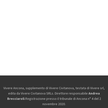
Vivere Ancona, supplemento di Vivere Civitanova, testata di Vivere srl,
edita da
Vivere Civitanova SRLs. Direttore responsabile
Andrea
Brecciaroli
.Registrazione presso il tribunale di Ancona n° 4 del 2
novembre 2020.