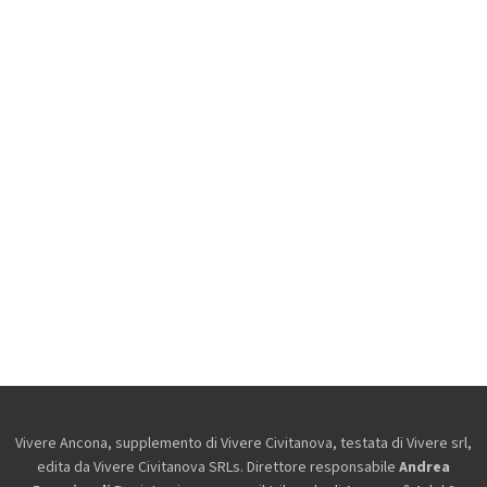
Vivere Ancona, supplemento di Vivere Civitanova, testata di Vivere srl,
edita da
Vivere Civitanova SRLs. Direttore responsabile
Andrea