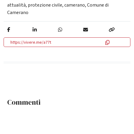
attualità
,
protezione civile
,
camerano
,
Comune di
Camerano
https://vivere.me/a77t
Commenti