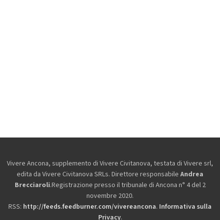
Vivere Ancona, supplemento di Vivere Civitanova, testata di Vivere srl,
edita da
Vivere Civitanova SRLs. Direttore responsabile
Andrea
Brecciaroli
.Registrazione presso il tribunale di Ancona n° 4 del 2
novembre 2020.
RSS:
http://feeds.feedburner.com/vivereancona
.
Informativa sulla
Privacy
.