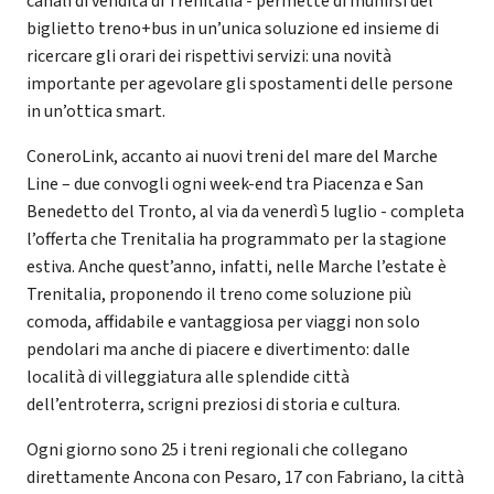
canali di vendita di Trenitalia - permette di munirsi del
biglietto treno+bus in un’unica soluzione ed insieme di
ricercare gli orari dei rispettivi servizi: una novità
importante per agevolare gli spostamenti delle persone
in un’ottica smart.
ConeroLink, accanto ai nuovi treni del mare del Marche
Line – due convogli ogni week-end tra Piacenza e San
Benedetto del Tronto, al via da venerdì 5 luglio - completa
l’offerta che Trenitalia ha programmato per la stagione
estiva. Anche quest’anno, infatti, nelle Marche l’estate è
Trenitalia, proponendo il treno come soluzione più
comoda, affidabile e vantaggiosa per viaggi non solo
pendolari ma anche di piacere e divertimento: dalle
località di villeggiatura alle splendide città
dell’entroterra, scrigni preziosi di storia e cultura.
Ogni giorno sono 25 i treni regionali che collegano
direttamente Ancona con Pesaro, 17 con Fabriano, la città