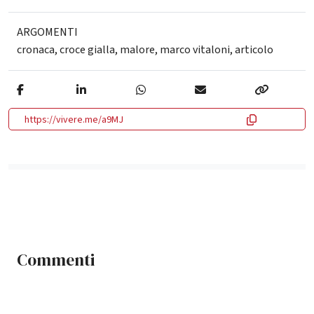
ARGOMENTI
cronaca
,
croce gialla
,
malore
,
marco vitaloni
,
articolo
https://vivere.me/a9MJ
Commenti