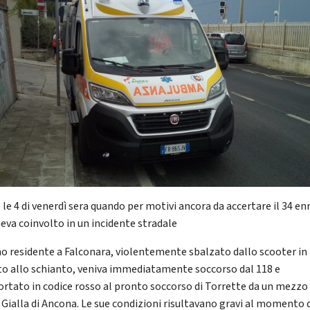
 le 4 di venerdì sera quando per motivi ancora da accertare il 34 en
eva coinvolto in un incidente stradale
o residente a Falconara, violentemente sbalzato dallo scooter in
to allo schianto, veniva immediatamente soccorso dal 118 e
ortato in codice rosso al pronto soccorso di Torrette da un mezzo 
 Gialla di Ancona. Le sue condizioni risultavano gravi al momento 