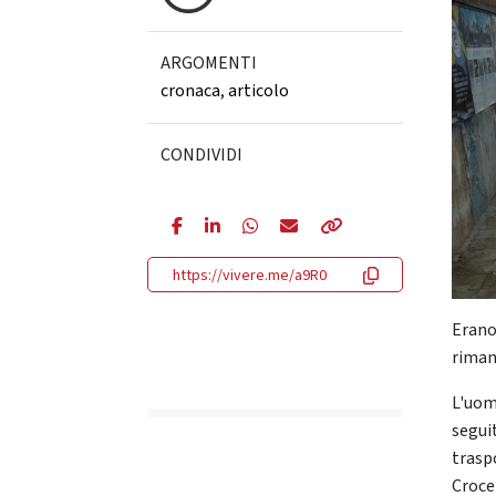
ARGOMENTI
cronaca
,
articolo
CONDIVIDI
https://vivere.me/a9R0
Erano
riman
L'uom
segui
trasp
Croce