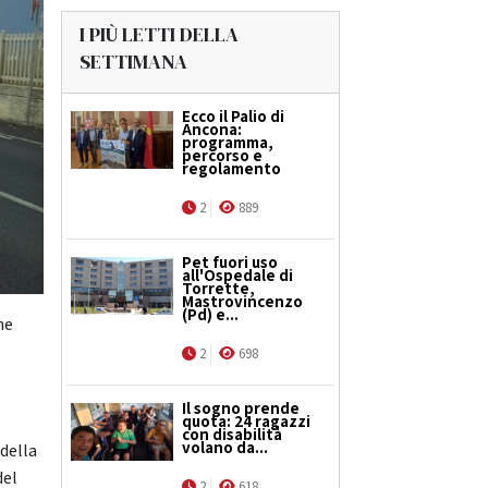
I PIÙ LETTI DELLA
SETTIMANA
Ecco il Palio di
Ancona:
programma,
percorso e
regolamento
2
889
Pet fuori uso
all'Ospedale di
Torrette,
Mastrovincenzo
(Pd) e...
ne
2
698
Il sogno prende
quota: 24 ragazzi
con disabilità
volano da...
della
del
2
618