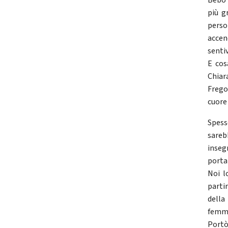
Bebo 
più g
perso
accen
senti
E cos
Chiar
Frego
cuore 
Spess
sareb
inseg
porta
Noi l
partir
della
femmi
Portò