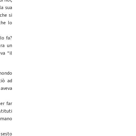
i noi,
la sua
che si
che lo
lo fa?
era un
va “il
 mondo
ciò ad
 aveva
er far
stituti
lamano
 sesto