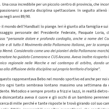
. Una cosa incredibile per un piccolo centro di provincia, che inco
passionarsi a questa disciplina spettacolare. In seguito allenò 
a negli anni 89/90.
il mondo dell’Handball lo piange. Ieri è giunto alla famiglia e sui
ssaggio personale del Presidente Federale, Pasquale Loria, 
sso “
personale dolore e profondo cordoglio, anche a nome del Con
ale e di tutto il Movimento della Pallamano italiana, per la scompa
do Memè. Considerato come uno dei pionieri della Pallamano marchi
enatore ha guidato Camerano e CUS Ancona. Aveva inoltre ricoperto i
cnico regionale nelle Marche e nel contempo di arbitro, dando un
o alla diffusione della disciplina sul proprio territorio d’origine”
.
 questo rappresentava Bebo nel mondo sportivo ed anche per noi 
tro ogni tanto sembrava lontano massimo una settimana da 
dente. Metodico e sempre pronto a frizzi e lazzi, in realtà dietro 
a disincantata aveva il cuore e gli occhi di un bambino perenn
ricerca di mille perché e tante risposte le trovò girando col suo ca