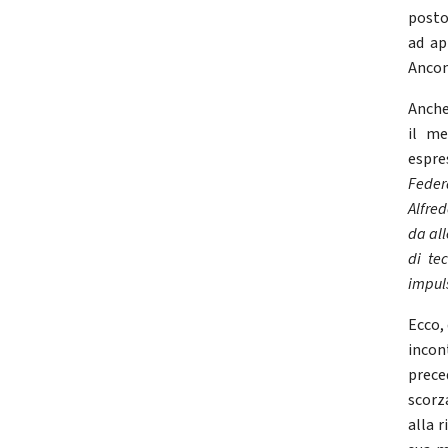
posto
ad ap
Ancon
Anche 
il me
espre
Feder
Alfre
da all
di te
impuls
Ecco,
incon
prece
scorz
alla 