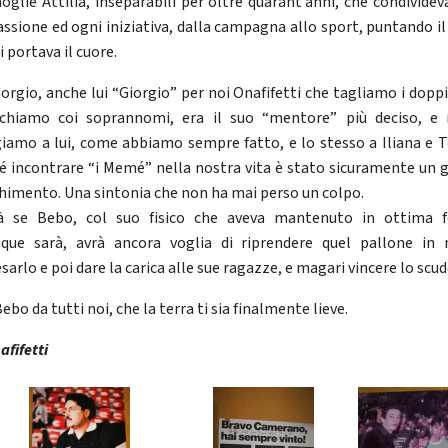
oglie Attilia, inseparabili per oltre quarant’anni, che condividev
assione ed ogni iniziativa, dalla campagna allo sport, puntando i
i portava il cuore.
iorgio, anche lui “Giorgio” per noi Onafifetti che tagliamo i dopp
chiamo coi soprannomi, era il suo “mentore” più deciso, e 
giamo a lui, come abbiamo sempre fatto, e lo stesso a Iliana e T
é incontrare “i Memé” nella nostra vita è stato sicuramente un 
chimento. Una sintonia che non ha mai perso un colpo.
à se Bebo, col suo fisico che aveva mantenuto in ottima 
que sarà, avrà ancora voglia di riprendere quel pallone in
arlo e poi dare la carica alle sue ragazze, e magari vincere lo scu
ebo da tutti noi, che la terra ti sia finalmente lieve.
afifetti