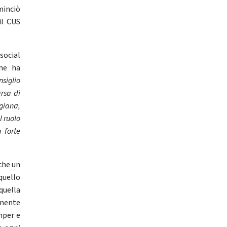
minciò
il CUS
 social
che ha
siglio
rsa di
giana,
l ruolo
 forte
che un
quello
quella
emente
mper e