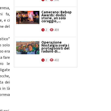
eresa,
Camerano: Bebop
ni fa,
Awards: dodici
storie, un solo
, e ci
coraggio,...
me del
2
459
stico”
Operazione
o solo
Nostalgia svela i
protagonisti del
bo era
raduno di...
 a fare
2
432
ro le
ligate
secche,
ta dei
 in là
orreva