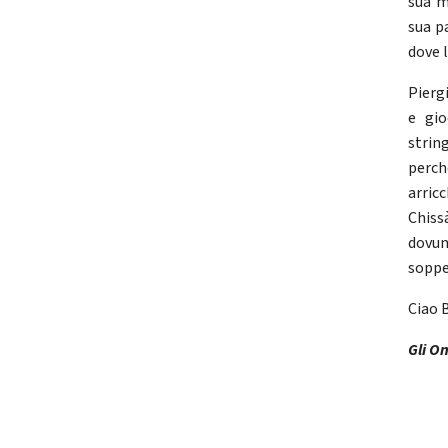
sua m
sua p
dove l
Pierg
e gio
strin
perch
arric
Chiss
dovun
soppes
Ciao B
Gli On