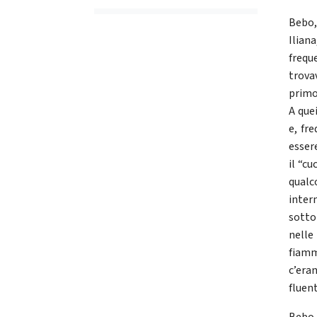
Bebo,
Ilian
frequ
trova
primo
A que
e, fr
esser
il “cu
qual
inter
sotto 
nelle
fiamm
c’era
fluent