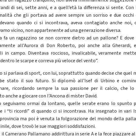
era un ragazzo tranquillo, non aveva minimamente soggezione d
randi di sei, sette anni, e a quell’età la differenza si sente. Con 
nalità che gli portava ad avere sempre un sorriso e due occhi 
devano quando ci si incontrava, aveva contagiato anche noi, 
vamo vicino, non appartenente ad una generazione diversa.
a fa un ragazzino se non correre dietro ad un pallone? E dove 
amente all’Aurora di Don Roberto, poi anche alla Gherardi, 
li in campo. Diventava roccioso, invalicabile, veramente mette
dentro le scarpe e correva più veloce del vento”.
o si parlava di sport, con lui, soprattutto quando decise che quel
be stato il suo futuro. Si diplomò all’Isef di Urbino e comin
nare, ricordando sempre la sua passione per il calcio, che lo
to anche a giocare con l’Ancona di mister David.
o seguivamo ormai da lontano, quelle serate erano lo spunto p
e i “ti ricordi” di quando ci si incontrava. Ha insegnato in vari I
 provincia ma poi è venuta la folgorazione del mondo della pal
nile, dove trovò le sue maggiori soddisfazioni.
 il Camerano Pallamano addirittura in serie A e la fece piazzare al