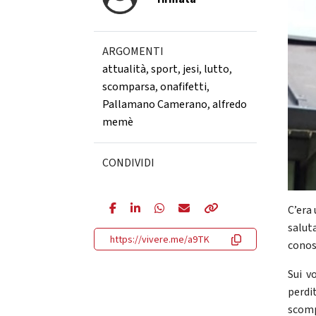
ARGOMENTI
attualità
,
sport
,
jesi
,
lutto
,
scomparsa
,
onafifetti
,
Pallamano Camerano
,
alfredo
memè
CONDIVIDI
C’era 
salut
https://vivere.me/a9TK
conos
Sui v
perdi
scomp