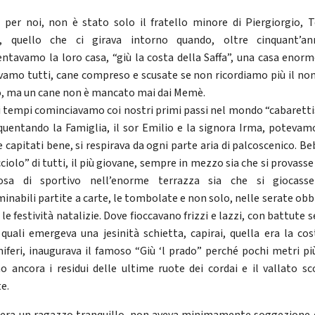
 per noi, non è stato solo il fratello minore di Piergiorgio, T
a, quello che ci girava intorno quando, oltre cinquant’an
entavamo la loro casa, “giù la costa della Saffa”, una casa enorme
vamo tutti, cane compreso e scusate se non ricordiamo più il no
, ma un cane non è mancato mai dai Memè.
i tempi cominciavamo coi nostri primi passi nel mondo “cabaretti
equentando la Famiglia, il sor Emilio e la signora Irma, potevam
e capitati bene, si respirava da ogni parte aria di palcoscenico. Be
cciolo” di tutti, il più giovane, sempre in mezzo sia che si provasse
cosa di sportivo nell’enorme terrazza sia che si giocasse
minabili partite a carte, le tombolate e non solo, nelle serate obb
le festività natalizie. Dove fioccavano frizzi e lazzi, con battute 
 quali emergeva una jesinità schietta, capirai, quella era la cos
iferi, inaugurava il famoso “Giù ‘l prado” perché pochi metri più
no ancora i residui delle ultime ruote dei cordai e il vallato sc
e.