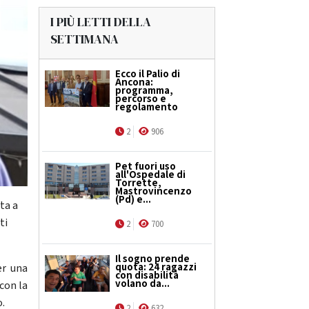
I PIÙ LETTI DELLA
SETTIMANA
Ecco il Palio di
Ancona:
programma,
percorso e
regolamento
2
906
Pet fuori uso
all'Ospedale di
Torrette,
Mastrovincenzo
(Pd) e...
ta a
ti
2
700
Il sogno prende
quota: 24 ragazzi
er una
con disabilità
volano da...
con la
o.
2
632