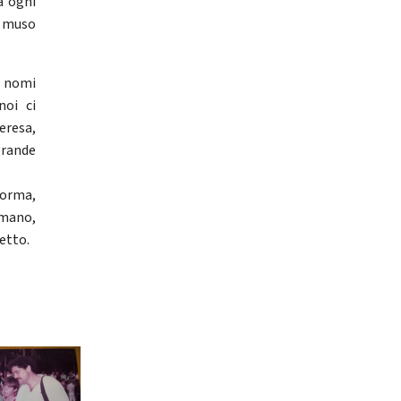
a ogni
l muso
i nomi
noi ci
eresa,
grande
forma,
 mano,
detto.