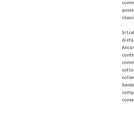
comme
posse
rilasc
Si tra
di et
Ancona
conte
comme
sotto
collan
banda
compl
conse