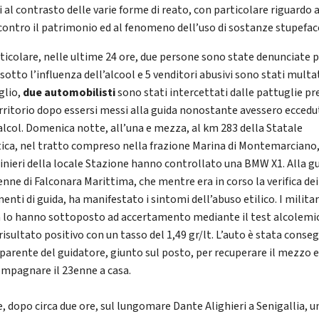
 al contrasto delle varie forme di reato, con particolare riguardo a
 contro il patrimonio ed al fenomeno dell’uso di sostanze stupefac
rticolare, nelle ultime 24 ore, due persone sono state denunciate 
sotto l’influenza dell’alcool e 5 venditori abusivi sono stati multat
glio,
due automobilisti
sono stati intercettati dalle pattuglie pr
erritorio dopo essersi messi alla guida nonostante avessero ecced
’alcol. Domenica notte, all’una e mezza, al km 283 della Statale
tica, nel tratto compreso nella frazione Marina di Montemarciano,
inieri della locale Stazione hanno controllato una BMW X1. Alla g
enne di Falconara Marittima, che mentre era in corso la verifica dei
nti di guida, ha manifestato i sintomi dell’abuso etilico. I militar
a lo hanno sottoposto ad accertamento mediante il test alcolemi
risultato positivo con un tasso del 1,49 gr/lt. L’auto è stata conse
 parente del guidatore, giunto sul posto, per recuperare il mezzo 
ompagnare il 23enne a casa.
e, dopo circa due ore, sul lungomare Dante Alighieri a Senigallia, u