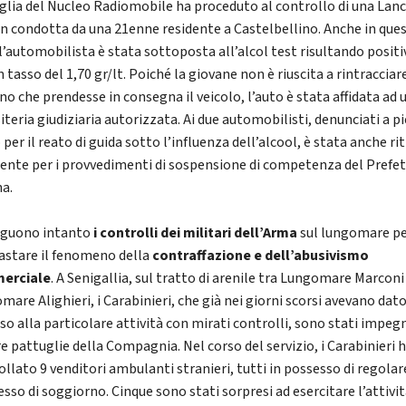
glia del Nucleo Radiomobile ha proceduto al controllo di una Lanc
on condotta da una 21enne residente a Castelbellino. Anche in que
 l’automobilista è stata sottoposta all’alcol test risultando positi
 tasso del 1,70 gr/lt. Poiché la giovane non è riuscita a rintracciar
no che prendesse in consegna il veicolo, l’auto è stata affidata ad 
teria giudiziaria autorizzata. Ai due automobilisti, denunciati a p
 per il reato di guida sotto l’influenza dell’alcool, è stata anche ri
tente per i provvedimenti di sospensione di competenza del Prefet
a.
guono intanto
i controlli dei militari dell’Arma
sul lungomare p
astare il fenomeno della
contraffazione e dell’abusivismo
erciale
. A Senigallia, sul tratto di arenile tra Lungomare Marconi
are Alighieri, i Carabinieri, che già nei giorni scorsi avevano dat
so alla particolare attività con mirati controlli, sono stati impeg
re pattuglie della Compagnia. Nel corso del servizio, i Carabinieri
ollato 9 venditori ambulanti stranieri, tutti in possesso di regolar
so di soggiorno. Cinque sono stati sorpresi ad esercitare l’attivit