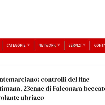
CATEGORIE
NETWORK
SERVIZI
CONTA
temarciano: controlli del fine
timana, 23enne di Falconara beccat
volante ubriaco