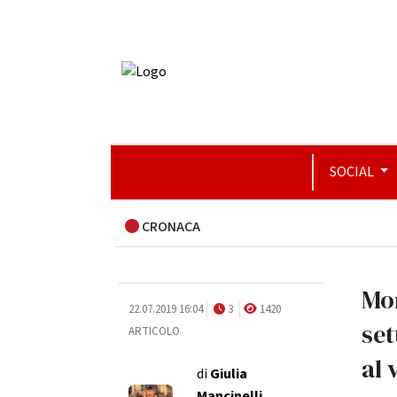
SOCIAL
CRONACA
Mon
22.07.2019 16:04
3
1420
set
ARTICOLO
al 
di
Giulia
Mancinelli