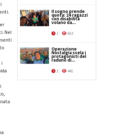
i
Il sogno prende
enti.
quota: 24 ragazzi
con disabilità
volano da...
per
i. Nel
2
653
esenti
uto
Operazione
Nostalgia svela i
protagonisti del
raduno di...
 i
uida
2
441
i
co,
gnata
e
na