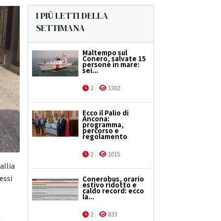
I PIÙ LETTI DELLA
SETTIMANA
Maltempo sul
Conero, salvate 15
persone in mare:
sei...
2
1302
Ecco il Palio di
Ancona:
programma,
percorso e
regolamento
2
1015
allia
essi
Conerobus, orario
estivo ridotto e
caldo record: ecco
la...
o
2
833
i