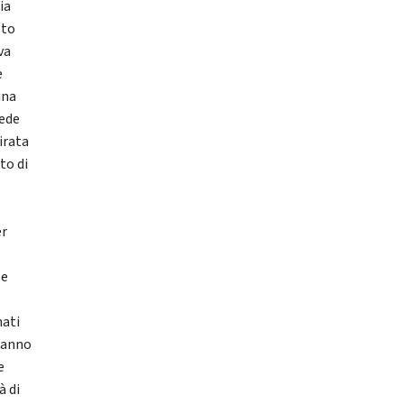
ia
sto
va
e
una
iede
tirata
to di
er
 e
o
nati
 hanno
e
à di