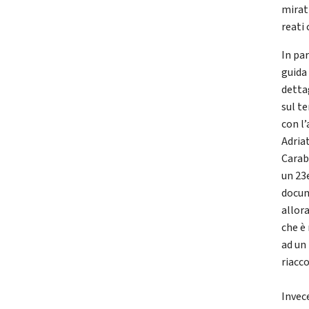
mirati
reati
In pa
guida 
detta
sul t
con l
Adria
Carab
un 23
docume
allor
che è 
ad un
riacc
Invec