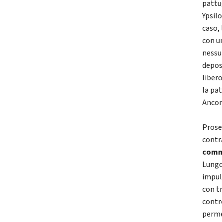
pattu
Ypsil
caso,
con un
nessu
deposi
libero
la pa
Ancon
Prose
contr
comm
Lungom
impul
con t
contr
permes