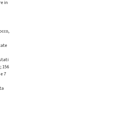
e in
rocco,
tate
l
stati
; 156
 e 7
ta