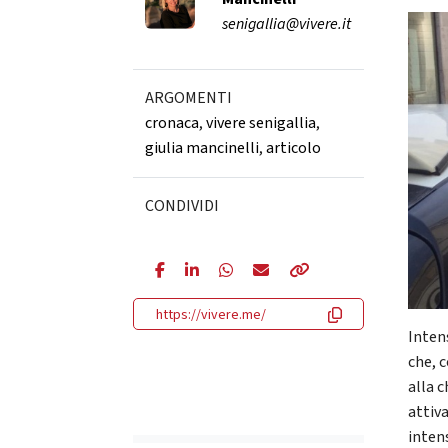
senigallia@vivere.it
ARGOMENTI
cronaca
,
vivere senigallia
,
giulia mancinelli
,
articolo
CONDIVIDI
https://vivere.me/
Inten
che, 
alla c
attiv
intens