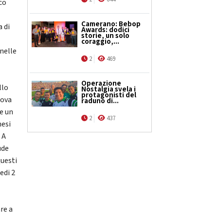
co
Camerano: Bebop
a di
Awards: dodici
storie, un solo
coraggio,...
 nelle
2
469
Operazione
llo
Nostalgia svela i
protagonisti del
uova
raduno di...
le un
2
437
nesi
 A
ude
questi
edi 2
re a