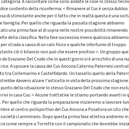
 categoria. A raccontare come sono andate le cose lo stesso tecni
i dice contento della riconferma: < Rimanere al Cus è senza dubbio
sa di stimolante anche per il fatto che in realtà questa è una sort
e famiglia. Per quello che riguarda la passata stagione abbiamo
tato una prima fase al di sopra nelle nostre possibilità rimanendo
alte della classifica. Nella fase successiva invece qualcosa abbiamo
per strada a causa di un calo fisico e qualche infortunio di troppo.
tante ciò il bilancio non può che essere positivo >. Un gruppo que
 da Graziano Del Crudo che in questi giorni si è arricchito di una n
trice. A sposare la causa del Cus Ancona Caterina Paternesi centra
to tra Collemarino e Castelfidardo. Un tassello quello della Pater
otrebbe davvero alzare l'asticella in vista della prossima stagione.
il punto della situazione lo stesso Graziano Del Crudo che non escl
arrivi in casa Cus: < Alcune trattative le stiamo portando avanti in 
i. Per quello che riguarda la preparazione inizieremo a lavorare lun
mbre al centro polisportivo del Cus Ancona a Posatora un sito che
 società ci ammirano. Dopo questa prima fase atletica andremo in
tra come sempre a Torrette con il campionato che dovrebbe inizia