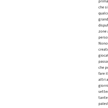
prima
che s
qualco
grand
dispu
zone 
perso 
Nonos
creato
gioca
passa
che p
fare 
altri 
giorn
sette
tante
pales