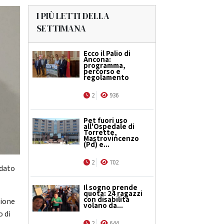
I PIÙ LETTI DELLA
SETTIMANA
Ecco il Palio di
Ancona:
programma,
percorso e
regolamento
2
936
Pet fuori uso
all'Ospedale di
Torrette,
Mastrovincenzo
(Pd) e...
2
702
idato
Il sogno prende
quota: 24 ragazzi
con disabilità
gione
volano da...
 di
2
644