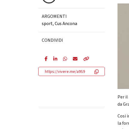
ARGOMENTI
sport
,
Cus Ancona
CONDIVIDI
https://vivere.me/a9S9
Per i
da Gr
Cosi i
la fo