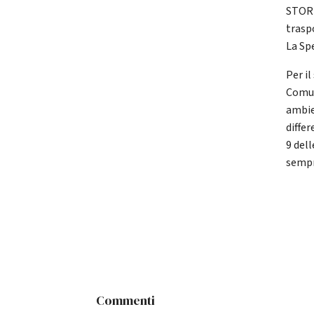
STORI
trasp
La Sp
Per il
Comun
ambie
differ
9 dell
sempr
Commenti