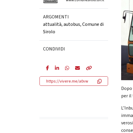
www.comunesirolo.an.it
ARGOMENTI
attualità
,
autobus
,
Comune di
Sirolo
CONDIVIDI
https://vivere.me/a0vw
Dopo 
per il
L’Inb
immat
veros
conse