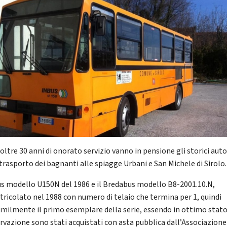
oltre 30 anni di onorato servizio vanno in pensione gli storici aut
 trasporto dei bagnanti alle spiagge Urbani e San Michele di Sirolo.
us modello U150N del 1986 e il Bredabus modello B8-2001.10.N,
ricolato nel 1988 con numero di telaio che termina per 1, quindi
imilmente il primo esemplare della serie, essendo in ottimo stato
rvazione sono stati acquistati con asta pubblica dall’Associazione