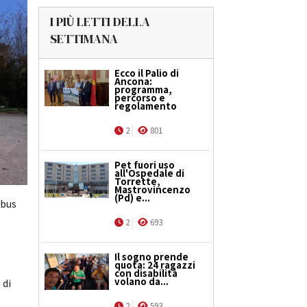
I PIÙ LETTI DELLA
SETTIMANA
Ecco il Palio di
Ancona:
programma,
percorso e
regolamento
2
801
Pet fuori uso
all'Ospedale di
Torrette,
Mastrovincenzo
(Pd) e...
obus
2
693
Il sogno prende
quota: 24 ragazzi
con disabilità
volano da...
 di
2
593