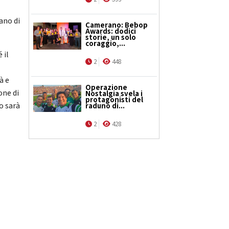
ano di
Camerano: Bebop
Awards: dodici
storie, un solo
coraggio,...
 il
2
448
à e
Operazione
one di
Nostalgia svela i
protagonisti del
o sarà
raduno di...
2
428