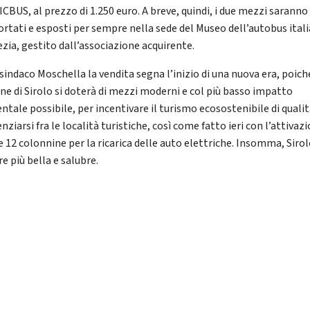
CBUS, al prezzo di 1.250 euro. A breve, quindi, i due mezzi saranno
ortati e esposti per sempre nella sede del Museo dell’autobus itali
ezia, gestito dall’associazione acquirente.
 sindaco Moschella la vendita segna l’inizio di una nuova era, poiché
e di Sirolo si doterà di mezzi moderni e col più basso impatto
ntale possibile, per incentivare il turismo ecosostenibile di qualit
enziarsi fra le località turistiche, così come fatto ieri con l’attivazi
e 12 colonnine per la ricarica delle auto elettriche. Insomma, Sirol
e più bella e salubre.