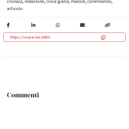
cronaca
,
redazione
,
croce gialla
,
malore
,
collemarino
,
articolo
https://vivere.me/a0KS
Commenti