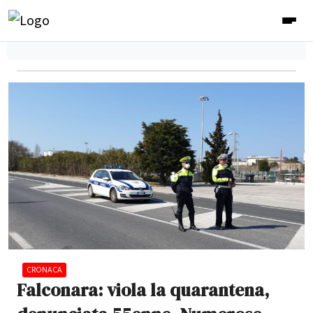
CRONACA
Falconara: viola la quarantena,