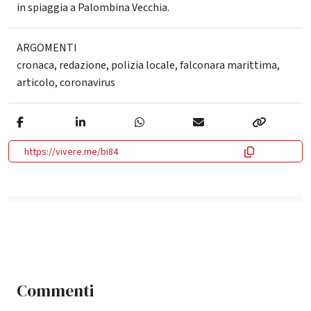
in spiaggia a Palombina Vecchia.
ARGOMENTI
cronaca
,
redazione
,
polizia locale
,
falconara marittima
,
articolo
,
coronavirus
https://vivere.me/bi84
Commenti