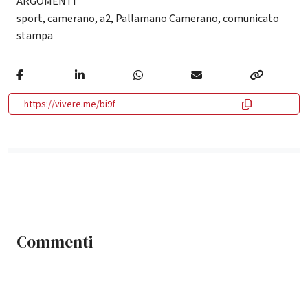
ARGOMENTI
sport
,
camerano
,
a2
,
Pallamano Camerano
,
comunicato
stampa
https://vivere.me/bi9f
Commenti