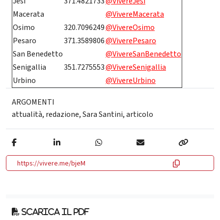
Jesi
371.4821733
@VivereJesi
Macerata
@VivereMacerata
Osimo
320.7096249
@VivereOsimo
Pesaro
371.3589806
@ViverePesaro
San Benedetto
@VivereSanBenedetto
Senigallia
351.7275553
@VivereSenigallia
Urbino
@VivereUrbino
ARGOMENTI
attualità
,
redazione
,
Sara Santini
,
articolo
https://vivere.me/bjeM
Scarica il pdf