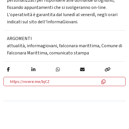
personalizzati per rispondere alle domande di ognuno,
fissando appuntamenti che si svolgeranno on-line.
L'operatività è garantita dal lunedì al venerdì, negli orari
indicati sul sito dell'InformaGiovani.
ARGOMENTI
attualità
,
informagiovani
,
falconara marittima
,
Comune di
Falconara Marittima
,
comunicato stampa
https://vivere.me/bjCZ