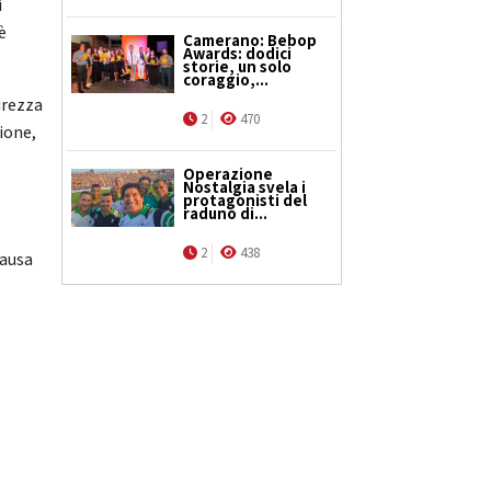
i
è
Camerano: Bebop
Awards: dodici
storie, un solo
coraggio,...
urezza
2
470
ione,
Operazione
Nostalgia svela i
protagonisti del
raduno di...
l
2
438
causa