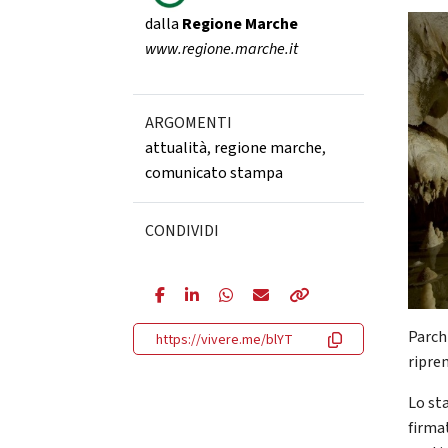
dalla
Regione Marche
www.regione.marche.it
ARGOMENTI
attualità
,
regione marche
,
comunicato stampa
CONDIVIDI
Parchi
https://vivere.me/blYT
ripre
Lo sta
firmat