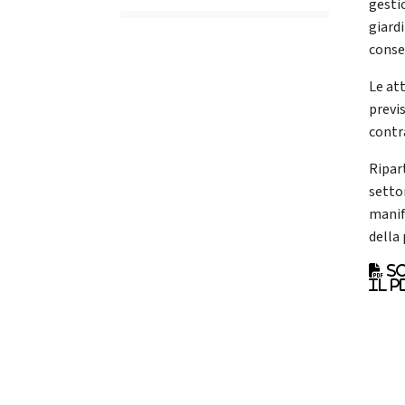
gestio
giardi
consen
Le at
previ
contr
Ripar
setto
manifa
della
Sc
il p