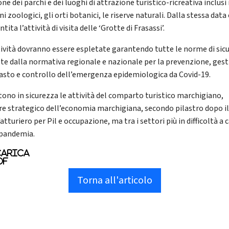
ne dei parchi e dei luoghi di attrazione turistico-ricreativa inclusi 
ni zoologici, gli orti botanici, le riserve naturali. Dalla stessa data 
tita l’attività di visita delle ‘Grotte di Frasassi’.
tività dovranno essere espletate garantendo tutte le norme di sic
ste dalla normativa regionale e nazionale per la prevenzione, gest
asto e controllo dell’emergenza epidemiologica da Covid-19.
tono in sicurezza le attività del comparto turistico marchigiano,
re strategico dell’economia marchigiana, secondo pilastro dopo i
tturiero per Pil e occupazione, ma tra i settori più in difficoltà a 
 pandemia.
arica
df
Torna all'articolo