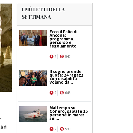
I PIÙ LETTI DELLA
SETTIMANA
Ecco il Palio di
Ancona:
programma,
percorso e
regolamento
2
942
Il sogno prende
quota: 24 ragazzi
con disabilità
volano da...
2
646
Maltempo sul
Conero, salvate 15
persone in mare:
sei...
7
à di
2
599