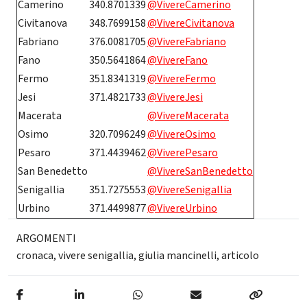
Camerino
340.8701339
@VivereCamerino
Civitanova
348.7699158
@VivereCivitanova
Fabriano
376.0081705
@VivereFabriano
Fano
350.5641864
@VivereFano
Fermo
351.8341319
@VivereFermo
Jesi
371.4821733
@VivereJesi
Macerata
@VivereMacerata
Osimo
320.7096249
@VivereOsimo
Pesaro
371.4439462
@ViverePesaro
San Benedetto
@VivereSanBenedetto
Senigallia
351.7275553
@VivereSenigallia
Urbino
371.4499877
@VivereUrbino
ARGOMENTI
cronaca
,
vivere senigallia
,
giulia mancinelli
,
articolo