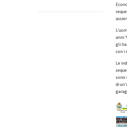
Econo
seque
assiem
L'uom
anni ‘
gli h
con i 
Le in
seque
sono s
di un'
garag