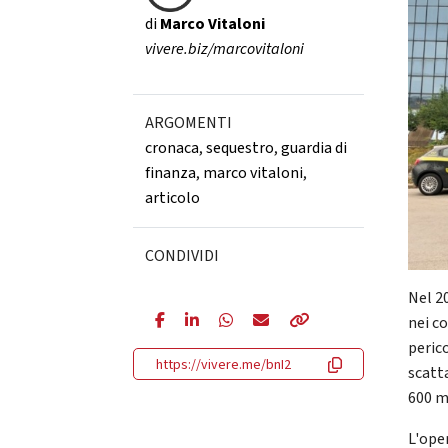
di
Marco Vitaloni
vivere.biz/marcovitaloni
ARGOMENTI
cronaca
,
sequestro
,
guardia di
finanza
,
marco vitaloni
,
articolo
CONDIVIDI
Nel 20
nei c
peric
https://vivere.me/bnI2
scatt
600 m
L'ope