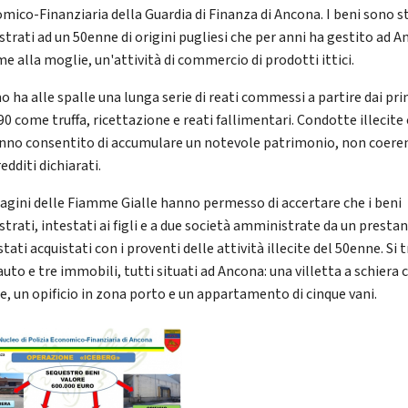
mico-Finanziaria della Guardia di Finanza di Ancona. I beni sono s
strati ad un 50enne di origini pugliesi che per anni ha gestito ad A
e alla moglie, un'attività di commercio di prodotti ittici.
o ha alle spalle una lunga serie di reati commessi a partire dai pri
90 come truffa, ricettazione e reati fallimentari. Condotte illecite
anno consentito di accumulare un notevole patrimonio, non coere
redditi dichiarati.
dagini delle Fiamme Gialle hanno permesso di accertare che i beni
strati, intestati ai figli e a due società amministrate da un prest
tati acquistati con i proventi delle attività illecite del 50enne. Si 
auto e tre immobili, tutti situati ad Ancona: una villetta a schiera 
e, un opificio in zona porto e un appartamento di cinque vani.