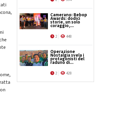
tati
ncona,
Camerano: Bebop
Awards: dodici
storie, un solo
coraggio,...
mi
2
448
 che
nte
Operazione
Nostalgia svela i
protagonisti del
raduno di...
2
428
anome,
tratta
con