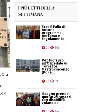
I PIÙ LETTI DELLA
SETTIMANA
Ecco il Palio di
Ancona:
programma,
percorso e
regolamento
2
806
Pet fuori uso
all'Ospedale di
Torrette,
Mastrovincenzo
(Pd) e...
o. Ora
2
693
 è
vo di
Il sogno prende
quota: 24 ragazzi
con disabilità
volano da...
a
2
594