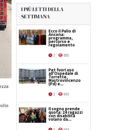
I PIÙ LETTI DELLA
SETTIMANA
Ecco il Palio di
Ancona:
programma,
percorso e
regolamento
2
805
Pet fuori uso
all'Ospedale di
Torrette,
Mastrovincenzo
(Pd) e...
tezza
2
693
rollo
Il sogno prende
quota: 24 ragazzi
con disabilità
volano da...
.
2
594