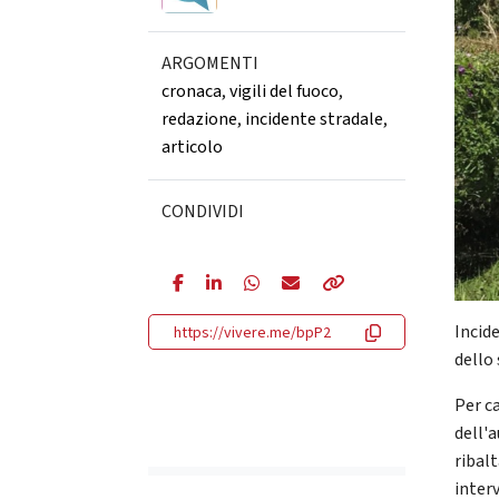
ARGOMENTI
cronaca
,
vigili del fuoco
,
redazione
,
incidente stradale
,
articolo
CONDIVIDI
Incid
https://vivere.me/bpP2
dello
Per c
dell'a
ribalt
interv