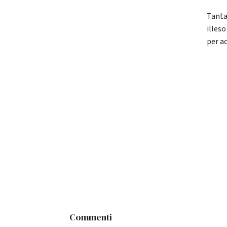
Tanta
illes
per a
Commenti