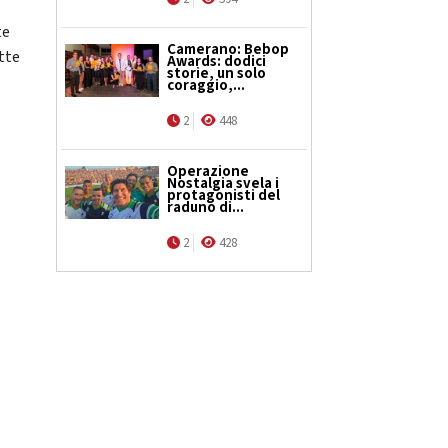
te
Camerano: Bebop
tte
Awards: dodici
storie, un solo
coraggio,...
2
448
Operazione
Nostalgia svela i
protagonisti del
raduno di...
2
428