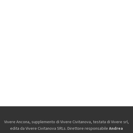
Vivere Ancona, supplemento di Vivere Civitanova, testata di Vivere srl,
edita da
Vivere Civitanova SRLs. Direttore responsabile
Andrea