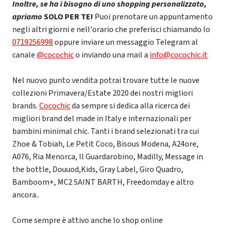
Inoltre, se ha i bisogno di uno shopping personalizzato,
apriamo
SOLO PER TE!
Puoi prenotare un appuntamento
negli altri giorni e nell'orario che preferisci chiamando lo
0719256998
oppure inviare un messaggio Telegram al
canale
@cocochic
o inviando una mail a
info@cocochic.it
Nel nuovo punto vendita potrai trovare tutte le nuove
collezioni Primavera/Estate 2020 dei nostri migliori
brands.
Cocochic
da sempre si dedica alla ricerca dei
migliori brand del made in Italy e internazionali per
bambini minimal chic. Tanti i brand selezionati tra cui
Zhoe & Tobiah, Le Petit Coco, Bisous Modena, A24ore,
A076, Ria Menorca, Il Guardarobino, Madilly, Message in
the bottle, Douuod,Kids, Gray Label, Giro Quadro,
Bamboom+, MC2 SAINT BARTH, Freedomday e altro
ancora..
Come sempre è attivo anche lo shop online