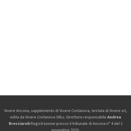
Vivere Ancona, supplemento di Vivere Civitanova, testata di Vivere srl,
edita da
Vivere Civitanova SRLs. Direttore responsabile
Andrea
Brecciaroli
.Registrazione presso il tribunale di Ancona n° 4 del 2
novembre 2020.