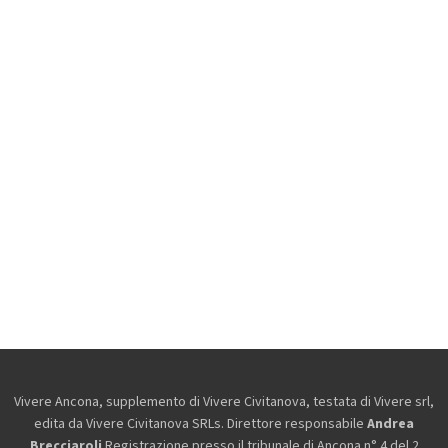
Vivere Ancona, supplemento di Vivere Civitanova, testata di Vivere srl,
edita da
Vivere Civitanova SRLs. Direttore responsabile
Andrea
Brecciaroli
.Registrazione presso il tribunale di Ancona n° 4 del 2