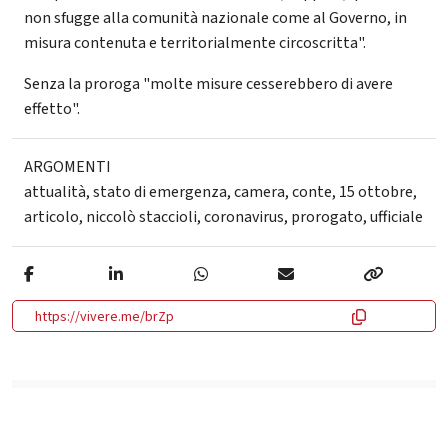
non sfugge alla comunità nazionale come al Governo, in
misura contenuta e territorialmente circoscritta".
Senza la proroga "molte misure cesserebbero di avere
effetto".
ARGOMENTI
attualità
,
stato di emergenza
,
camera
,
conte
,
15 ottobre
,
articolo
,
niccolò staccioli
,
coronavirus
,
prorogato
,
ufficiale
https://vivere.me/brZp