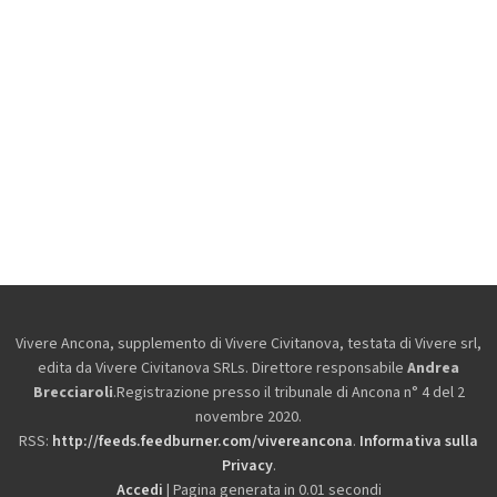
Vivere Ancona, supplemento di Vivere Civitanova, testata di Vivere srl,
edita da
Vivere Civitanova SRLs. Direttore responsabile
Andrea
Brecciaroli
.Registrazione presso il tribunale di Ancona n° 4 del 2
novembre 2020.
RSS:
http://feeds.feedburner.com/vivereancona
.
Informativa sulla
Privacy
.
Accedi
| Pagina generata in 0.01 secondi