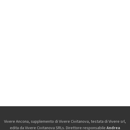
Vivere Ancona, supplemento di Vivere Civitanova, testata di Vivere srl,
edita da
Vivere Civitanova SRLs. Direttore responsabile
Andrea