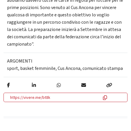
abbiamo davvero tutte le carte in regola per lottare per le
prime posizioni. Sono venuto al Cus Ancona per vincere
qualcosa di importante e questo obiettivo lo voglio
raggiungere in un percorso condiviso con le ragazze e con
la società. La preparazione inizierà a Settembre in attesa
dei comunicati da parte della federazione circa l’inizio del
campionato".
ARGOMENTI
sport
,
basket femminile
,
Cus Ancona
,
comunicato stampa
https://vivere.me/bt8k