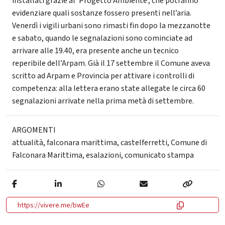
installati grazie al ‘Progetto Ambiente’, che potranno
evidenziare quali sostanze fossero presenti nell’aria.
Venerdì i vigili urbani sono rimasti fin dopo la mezzanotte
e sabato, quando le segnalazioni sono cominciate ad
arrivare alle 19.40, era presente anche un tecnico
reperibile dell’Arpam. Già il 17 settembre il Comune aveva
scritto ad Arpam e Provincia per attivare i controlli di
competenza: alla lettera erano state allegate le circa 60
segnalazioni arrivate nella prima metà di settembre.
ARGOMENTI
attualità
,
falconara marittima
,
castelferretti
,
Comune di
Falconara Marittima
,
esalazioni
,
comunicato stampa
https://vivere.me/bwEe