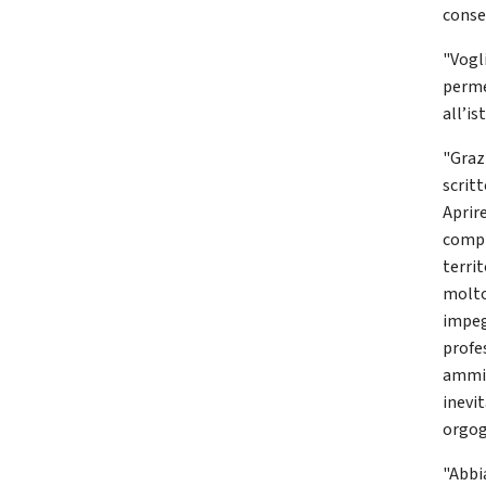
consen
"Vogli
perme
all’is
"Grazi
scritt
Aprire
compro
territ
molto
impegn
profes
ammini
inevi
orgogl
"Abbi