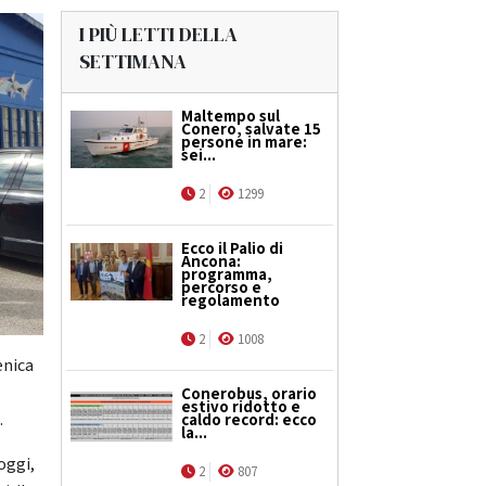
I PIÙ LETTI DELLA
SETTIMANA
Maltempo sul
Conero, salvate 15
persone in mare:
sei...
2
1299
Ecco il Palio di
Ancona:
programma,
percorso e
regolamento
2
1008
enica
Conerobus, orario
estivo ridotto e
.
caldo record: ecco
la...
oggi,
2
807