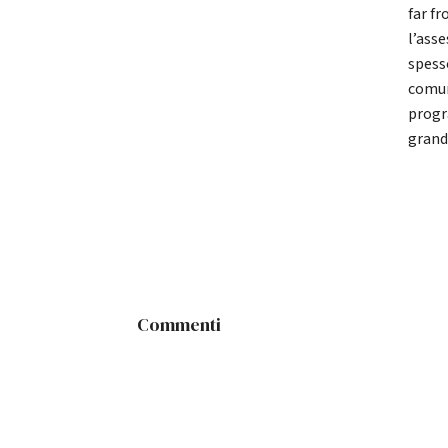
far f
l’ass
spess
comun
progr
grand
Commenti