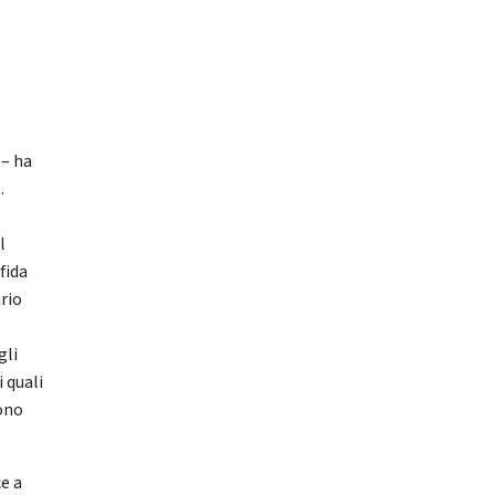
 – ha
.
l
fida
ario
gli
i quali
Sono
e a