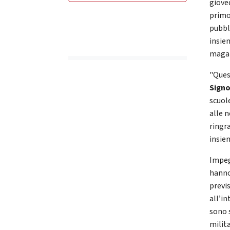
giove
primo
pubbli
insie
magaz
"Ques
Signo
scuole
alle n
ringr
insiem
Impegn
hanno
previ
all’in
sono s
milita