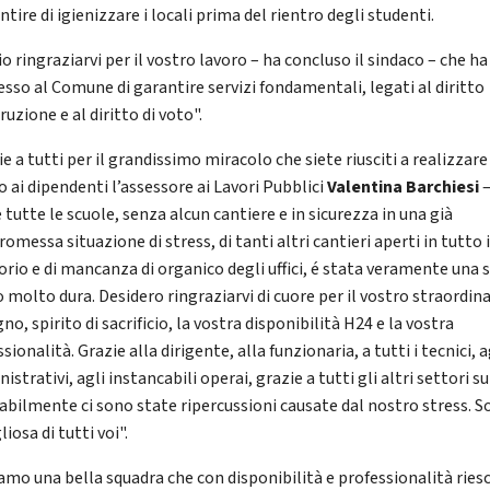
tire di igienizzare i locali prima del rientro degli studenti.
o ringraziarvi per il vostro lavoro – ha concluso il sindaco – che ha
sso al Comune di garantire servizi fondamentali, legati al diritto
truzione e al diritto di voto".
e a tutti per il grandissimo miracolo che siete riusciti a realizzare
o ai dipendenti l’assessore ai Lavori Pubblici
Valentina Barchiesi
–
 tutte le scuole, senza alcun cantiere e in sicurezza in una già
messa situazione di stress, di tanti altri cantieri aperti in tutto i
orio e di mancanza di organico degli uffici, é stata veramente una s
 molto dura. Desidero ringraziarvi di cuore per il vostro straordin
o, spirito di sacrificio, la vostra disponibilità H24 e la vostra
sionalità. Grazie alla dirigente, alla funzionaria, a tutti i tecnici, a
strativi, agli instancabili operai, grazie a tutti gli altri settori su
tabilmente ci sono state ripercussioni causate dal nostro stress. 
iosa di tutti voi".
amo una bella squadra che con disponibilità e professionalità riesc