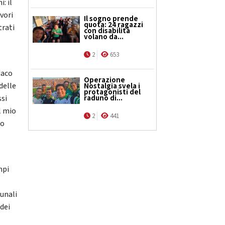
: il
vori
Il sogno prende
quota: 24 ragazzi
trati
con disabilità
volano da...
2
653
daco
Operazione
delle
Nostalgia svela i
protagonisti del
raduno di...
ssi
l mio
2
441
to
mpi
munali
 dei