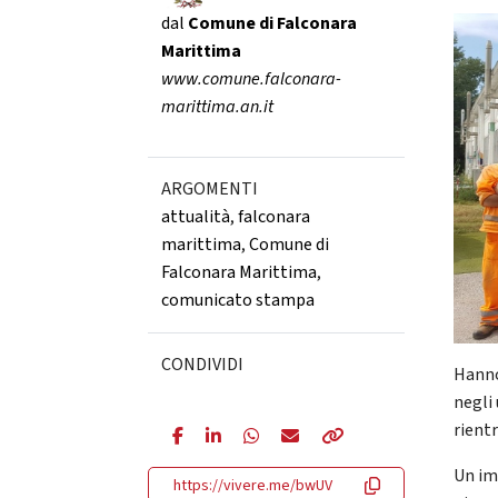
dal
Comune di Falconara
Marittima
www.comune.falconara-
marittima.an.it
ARGOMENTI
attualità
,
falconara
marittima
,
Comune di
Falconara Marittima
,
comunicato stampa
CONDIVIDI
Hanno
negli
rientr
Un im
https://vivere.me/bwUV