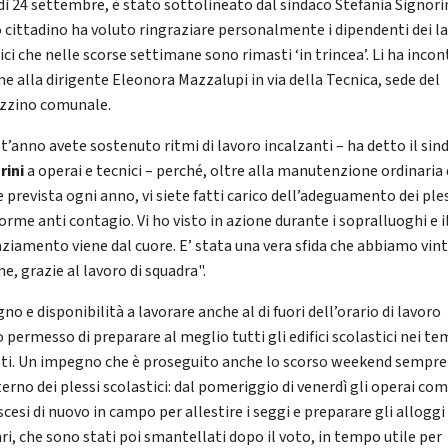
dì 24 settembre, è stato sottolineato dal sindaco Stefania Signorini
 cittadino ha voluto ringraziare personalmente i dipendenti dei la
ci che nelle scorse settimane sono rimasti ‘in trincea’. Li ha incon
me alla dirigente Eleonora Mazzalupi in via della Tecnica, sede del
zino comunale.
t’anno avete sostenuto ritmi di lavoro incalzanti – ha detto il sin
rini
a operai e tecnici – perché, oltre alla manutenzione ordinaria 
 prevista ogni anno, vi siete fatti carico dell’adeguamento dei ple
orme anti contagio. Vi ho visto in azione durante i sopralluoghi e i
aziamento viene dal cuore. E’ stata una vera sfida che abbiamo vin
e, grazie al lavoro di squadra".
o e disponibilità a lavorare anche al di fuori dell’orario di lavoro
 permesso di preparare al meglio tutti gli edifici scolastici nei te
sti. Un impegno che è proseguito anche lo scorso weekend sempre
terno dei plessi scolastici: dal pomeriggio di venerdì gli operai co
cesi di nuovo in campo per allestire i seggi e preparare gli alloggi
ri, che sono stati poi smantellati dopo il voto, in tempo utile per