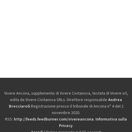
Vivere Ancona, supplemento di Vivere Civitanova, testata di Vivere srl,
edita da
Vivere Civitanova SRLs. Direttore responsabile
Andrea
Brecciaroli
.Registrazione presso il tribunale di Ancona n° 4 del 2
novembre 2020.
RSS:
http://feeds.feedburner.com/vivereancona
.
Informativa sulla
Privacy
.