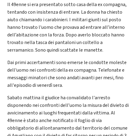
Il 49enne si era presentato sotto casa della ex compagna,
tentando con insistenza di entrare. La donna ha chiesto
aiuto chiamando i carabinieri. I militari giunti sul posto
hanno trovato l'uomo che provava ad entrare all’interno
dell’abitazione con la forza. Dopo averlo bloccato hanno
trovato nella tasca dei pantaloni un coltello a
serramanico. Sono quindi scattate le manette.
Dai primi accertamenti sono emerse le condotte moleste
dell'uomo nei confronti della ex compagna. Telefonate e
messaggi minatori che sono andati avanti per mesi, fino
all'episodio di venerdì sera.
Sabato mattina il giudice ha convalidato l'arresto
disponendo nei confronti dell’uomo la misura del divieto di
avvicinamento ai luoghi frequentati dalla vittima. Al
49enne è stato anche notificato il foglio di via
obbligatorio di allontanamento dal territorio del comune
di Agugliano con il divieto di far ritorno per un periodo di 3