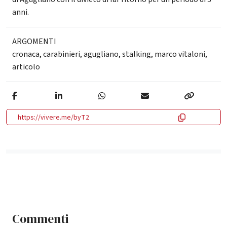
anni.
ARGOMENTI
cronaca
,
carabinieri
,
agugliano
,
stalking
,
marco vitaloni
,
articolo
https://vivere.me/byT2
Commenti