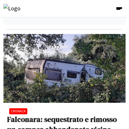
CRONACA
Falconara: sequestrato e rimosso