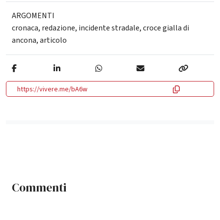
ARGOMENTI
cronaca
,
redazione
,
incidente stradale
,
croce gialla di
ancona
,
articolo
https://vivere.me/bA6w
Commenti