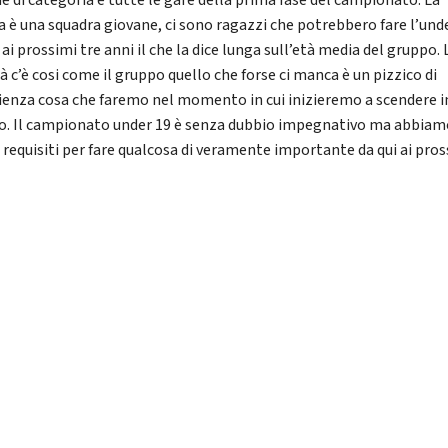
e di categoria e tutte le gare della prima fase del campionato. La
a è una squadra giovane, ci sono ragazzi che potrebbero fare l’und
 ai prossimi tre anni il che la dice lunga sull’età media del gruppo. 
à c’è cosi come il gruppo quello che forse ci manca è un pizzico di
ienza cosa che faremo nel momento in cui inizieremo a scendere i
. Il campionato under 19 è senza dubbio impegnativo ma abbiam
i requisiti per fare qualcosa di veramente importante da qui ai pro