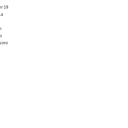
er 19
La
n
o
ssimi