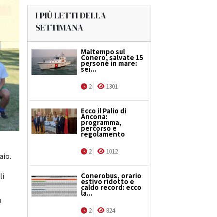
I PIÙ LETTI DELLA
SETTIMANA
Maltempo sul
Conero, salvate 15
persone in mare:
sei...
2
1301
Ecco il Palio di
Ancona:
programma,
percorso e
regolamento
2
1012
aio.
Conerobus, orario
li
estivo ridotto e
caldo record: ecco
la...
n
2
824