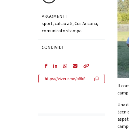
ARGOMENTI
sport
,
calcio a 5
,
Cus Ancona
,
comunicato stampa
CONDIVIDI
https://vivere.me/bBkS
Il com
campi
Una d
tecni
aspet
campo