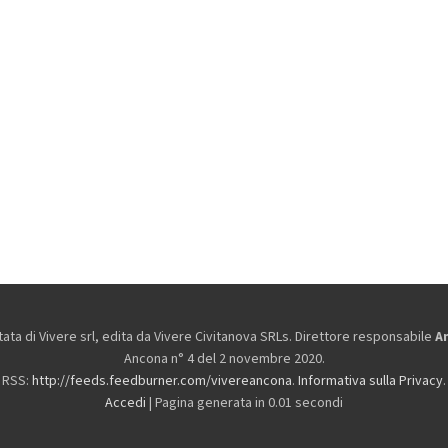
ta di Vivere srl, edita da
Vivere Civitanova SRLs. Direttore responsabile
A
Ancona n° 4 del 2 novembre 2020.
RSS:
http://feeds.feedburner.com/vivereancona
.
Informativa sulla Privacy
.
Accedi
| Pagina generata in 0.01 secondi