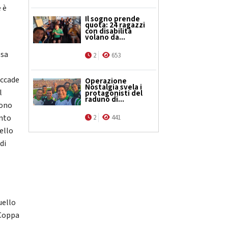
 è
Il sogno prende
quota: 24 ragazzi
con disabilità
volano da...
esa
2
653
accade
Operazione
Nostalgia svela i
l
protagonisti del
raduno di...
gono
onto
2
441
ello
di
uello
 Coppa