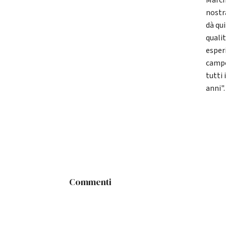
March
nostr
dà qui
qualit
esper
campo
tutti 
anni".
Commenti