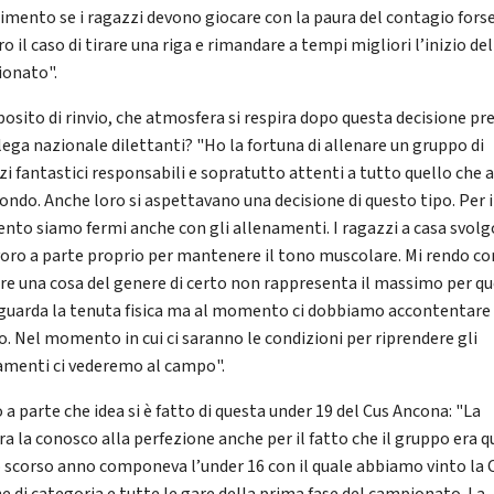
timento se i ragazzi devono giocare con la paura del contagio forse
o il caso di tirare una riga e rimandare a tempi migliori l’inizio del
onato".
posito di rinvio, che atmosfera si respira dopo questa decisione pr
 lega nazionale dilettanti? "Ho la fortuna di allenare un gruppo di
zi fantastici responsabili e sopratutto attenti a tutto quello che 
ondo. Anche loro si aspettavano una decisione di questo tipo. Per i
to siamo fermi anche con gli allenamenti. I ragazzi a casa svol
voro a parte proprio per mantenere il tono muscolare. Mi rendo c
are una cosa del genere di certo non rappresenta il massimo per qu
iguarda la tenuta fisica ma al momento ci dobbiamo accontentare 
o. Nel momento in cui ci saranno le condizioni per riprendere gli
amenti ci vederemo al campo".
 a parte che idea si è fatto di questa under 19 del Cus Ancona: "La
ra la conosco alla perfezione anche per il fatto che il gruppo era q
o scorso anno componeva l’under 16 con il quale abbiamo vinto la