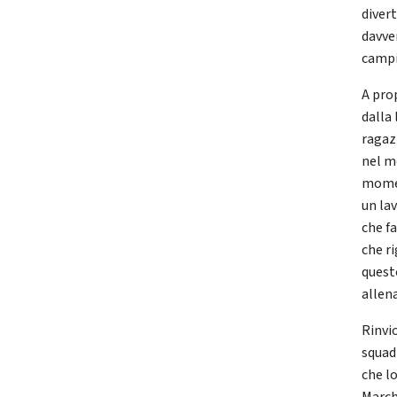
diver
davver
campi
A pro
dalla
ragaz
nel m
momen
un la
che f
che r
quest
allen
Rinvio
squad
che l